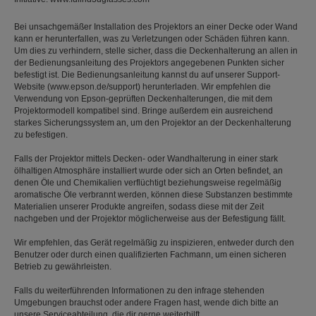
Bei unsachgemäßer Installation des Projektors an einer Decke oder Wand
kann er herunterfallen, was zu Verletzungen oder Schäden führen kann.
Um dies zu verhindern, stelle sicher, dass die Deckenhalterung an allen in
der Bedienungsanleitung des Projektors angegebenen Punkten sicher
befestigt ist. Die Bedienungsanleitung kannst du auf unserer Support-
Website (www.epson.de/support) herunterladen. Wir empfehlen die
Verwendung von Epson-geprüften Deckenhalterungen, die mit dem
Projektormodell kompatibel sind. Bringe außerdem ein ausreichend
starkes Sicherungssystem an, um den Projektor an der Deckenhalterung
zu befestigen.
Falls der Projektor mittels Decken- oder Wandhalterung in einer stark
ölhaltigen Atmosphäre installiert wurde oder sich an Orten befindet, an
denen Öle und Chemikalien verflüchtigt beziehungsweise regelmäßig
aromatische Öle verbrannt werden, können diese Substanzen bestimmte
Materialien unserer Produkte angreifen, sodass diese mit der Zeit
nachgeben und der Projektor möglicherweise aus der Befestigung fällt.
Wir empfehlen, das Gerät regelmäßig zu inspizieren, entweder durch den
Benutzer oder durch einen qualifizierten Fachmann, um einen sicheren
Betrieb zu gewährleisten.
Falls du weiterführenden Informationen zu den infrage stehenden
Umgebungen brauchst oder andere Fragen hast, wende dich bitte an
unsere Serviceabteilung, die dir gerne weiterhilft.