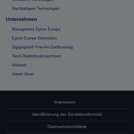
Nachhaltigere Technologien
Unternehmen
Management Epson Europa
Epson Europe Electronics
Digigraphie® Fine-Art-Zertifizierung
Textil-Direktdruckmaschinen
Weltweit
Orient Uhren
Impressum
Identifizierung der Gerätekonformität
Datenschutzrichtlinie