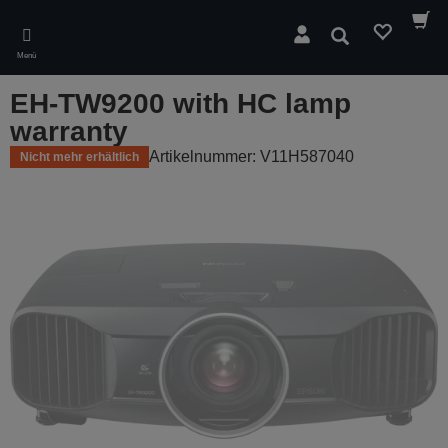
Skip
to
Suchen
main
Menü
content
EH-TW9200 with HC lamp
warranty
Artikelnummer: V11H587040
Nicht mehr erhältlich