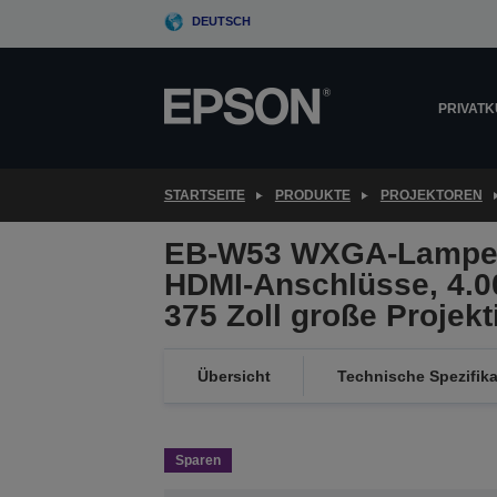
Skip
DEUTSCH
to
main
content
PRIVAT
STARTSEITE
PRODUKTE
PROJEKTOREN
EB-W53 WXGA-Lampenp
HDMI-Anschlüsse, 4.0
375 Zoll große Projekt
Übersicht
Technische Spezifik
Sparen