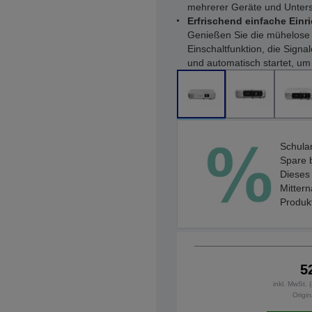
mehrerer Geräte und Unters
Erfrischend einfache Einr
Genießen Sie die mühelose 
Einschaltfunktion, die Sign
und automatisch startet, um
Schula
Spare 
Dieses 
Mittern
Produkt
5
inkl. MwSt.
Origin