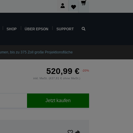
SHOP
ÜBER EPSON
SUPPORT
n, bis zu 375 Zoll große Projektionsfläche
520,99 €
-20%
inkl. MwSt. (437,81 € ohne MwSt.)
Jetzt kaufen