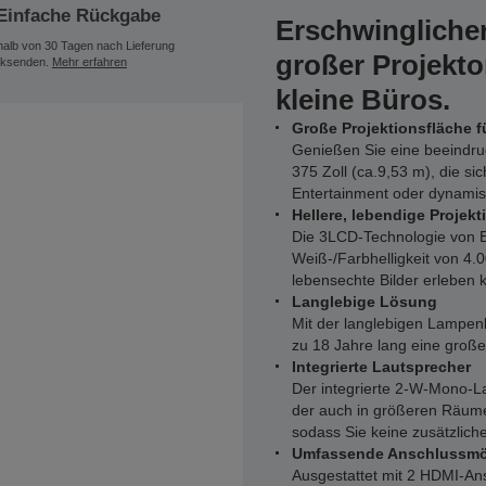
Einfache Rückgabe
Erschwinglicher
halb von 30 Tagen nach Lieferung
großer Projekto
ksenden.
Mehr erfahren
kleine Büros.
Große Projektionsfläche f
Genießen Sie eine beeindruc
375 Zoll (ca.9,53 m), die si
Entertainment oder dynamis
Hellere, lebendige Projekt
Die 3LCD-Technologie von E
Weiß-/Farbhelligkeit von 4.
lebensechte Bilder erleben
Langlebige Lösung
Mit der langlebigen Lampenl
zu 18 Jahre lang eine groß
Integrierte Lautsprecher
Der integrierte 2-W-Mono-Lau
der auch in größeren Räume
sodass Sie keine zusätzlic
Umfassende Anschlussmö
Ausgestattet mit 2 HDMI-An