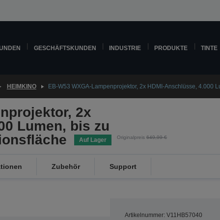
KUNDEN
GESCHÄFTSKUNDEN
INDUSTRIE
PRODUKTE
TINTE
HEIMKINO
EB-W53 WXGA-Lampenprojektor, 2x HDMI-Anschlüsse, 4.000 Lume
rojektor, 2x
00 Lumen, bis zu
ionsfläche
Originalpreis
649,99 €
Auf Lager
ationen
Zubehör
Support
Artikelnummer: V11HB57040