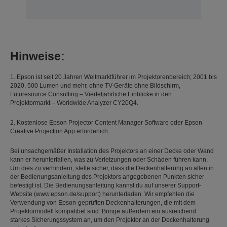
Hinweise:
1. Epson ist seit 20 Jahren Weltmarktführer im Projektorenbereich; 2001 bis
2020, 500 Lumen und mehr, ohne TV-Geräte ohne Bildschirm,
Futuresource Consulting – Vierteljährliche Einblicke in den
Projektormarkt – Worldwide Analyzer CY20Q4.
2. Kostenlose Epson Projector Content Manager Software oder Epson
Creative Projection App erforderlich.
Bei unsachgemäßer Installation des Projektors an einer Decke oder Wand
kann er herunterfallen, was zu Verletzungen oder Schäden führen kann.
Um dies zu verhindern, stelle sicher, dass die Deckenhalterung an allen in
der Bedienungsanleitung des Projektors angegebenen Punkten sicher
befestigt ist. Die Bedienungsanleitung kannst du auf unserer Support-
Website (www.epson.de/support) herunterladen. Wir empfehlen die
Verwendung von Epson-geprüften Deckenhalterungen, die mit dem
Projektormodell kompatibel sind. Bringe außerdem ein ausreichend
starkes Sicherungssystem an, um den Projektor an der Deckenhalterung