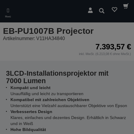
Skip
to
Suchen
main
Menü
content
EB-PU1007B Projector
Artikelnummer: V11HA34840
7.393,57 €
inkl. MwSt. (6.213,08 € ohne MwSt.)
3LCD-Installationsprojektor mit
7000 Lumen
Kompakt und leicht
Unauffällig und leicht zu transportieren
Kompatibel mit zahlreichen Objektiven
Unterstützt eine Vielzahl austauschbarer Objektive von Epson
Verbessertes Design
Klares, einfaches und dezentes Design. Erhältlich in Schwarz
und in Weiß
Hohe Bildqualität