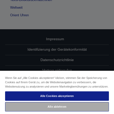
Weltweit
Orient Uhren
Impressum
Identifizierung der Gerätekonformität
Datenschutzrichtlinie
Vertrag widerrufen
Wenn Sie auf „Alle Cookies akzeptieren“ klicken, stimmen Sie der Speicherung von
Einhaltung der EU-Datenverordnung
Cookies auf Ihrem Gerät zu, um die Websitenavigation zu verbessern, die
Websitenutzung zu analysieren und unsere Marketingbemühungen zu unterstützen.
Fragen zum Datenschutz
Alle Cookies akzeptieren
Informationen zu Cookies
Alle ablehnen
Epson Engagement für Barrierefreiheit