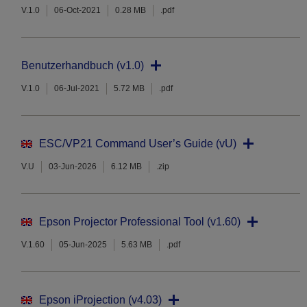
V.1.0
06-Oct-2021
0.28 MB
.pdf
Benutzerhandbuch (v1.0)
V.1.0
06-Jul-2021
5.72 MB
.pdf
ESC/VP21 Command User’s Guide (vU)
V.U
03-Jun-2026
6.12 MB
.zip
Epson Projector Professional Tool (v1.60)
V.1.60
05-Jun-2025
5.63 MB
.pdf
Epson iProjection (v4.03)