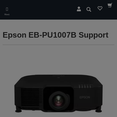
Skip
to
Suchen
main
Menü
content
Epson EB-PU1007B Support