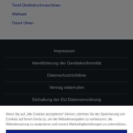
Textil-Direktdruckmaschinen
Weltweit
Orient Uhren
Impressum
Identifizierung der Gerätekonformität
Datenschutzrichtlinie
Vertrag widerrufen
Einhaltung der EU-Datenverordnung
Fragen zum Datenschutz
Wenn Sie auf „Alle Cookies akzeptieren“ klicken, stimmen Sie der Speicherung von
Cookies auf Ihrem Gerät zu, um die Websitenavigation zu verbessern, die
Informationen zu Cookies
Websitenutzung zu analysieren und unsere Marketingbemühungen zu unterstützen.