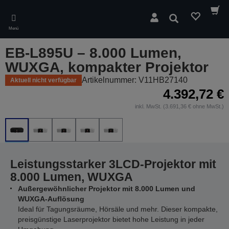
Skip
to
Suchen
main
Menü
content
EB-L895U – 8.000 Lumen,
WUXGA, kompakter Projektor
Artikelnummer: V11HB27140
Aktuell nicht verfügbar
4.392,72 €
inkl. MwSt. (3.691,36 € ohne MwSt.)
Leistungsstarker 3LCD-Projektor mit
8.000 Lumen, WUXGA
Außergewöhnlicher Projektor mit 8.000 Lumen und
WUXGA-Auflösung
Ideal für Tagungsräume, Hörsäle und mehr. Dieser kompakte,
preisgünstige Laserprojektor bietet hohe Leistung in jeder