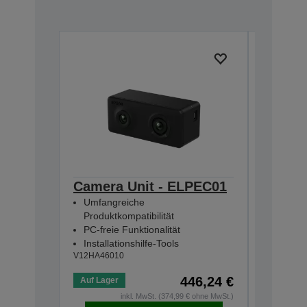
Camera Unit - ELPEC01
Extern
Umfangreiche
ELPSP
Produktkompatibilität
2 x 15-
PC-freie Funktionalität
Integrie
Installationshilfe-Tools
Anschl
V12HA46010
V12H4670
446,24 €
Auf Lager
Auf Lage
inkl. MwSt. (374,99 € ohne MwSt.)