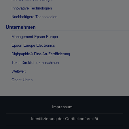
Innovative Technologien
Nachhaltigere Technologien
Unternehmen
Management Epson Europa
Epson Europe Electronics
Digigraphie® Fine-Art-Zertifizierung
Textil-Direktdruckmaschinen
Weltweit
Orient Uhren
Impressum
Identifizierung der Gerätekonformität