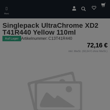
Skip
to
Suchen
main
Menü
content
Singlepack UltraChrome XD2
T41R440 Yellow 110ml
Artikelnummer: C13T41R440
Auf Lager
72,16 €
inkl. MwSt. (60,64 € ohne MwSt.)