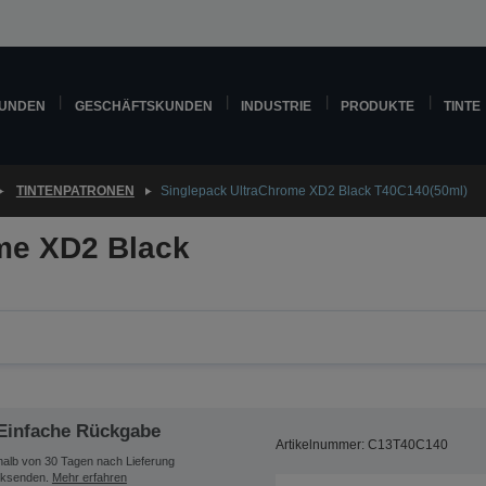
KUNDEN
GESCHÄFTSKUNDEN
INDUSTRIE
PRODUKTE
TINTE
TINTENPATRONEN
Singlepack UltraChrome XD2 Black T40C140(50ml)
me XD2 Black
Einfache Rückgabe
Artikelnummer: C13T40C140
halb von 30 Tagen nach Lieferung
ksenden.
Mehr erfahren