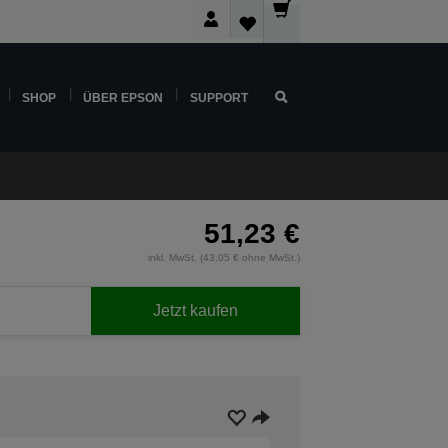
SHOP
ÜBER EPSON
SUPPORT
51,23 €
inkl. MwSt. (43,05 € ohne MwSt.)
Jetzt kaufen