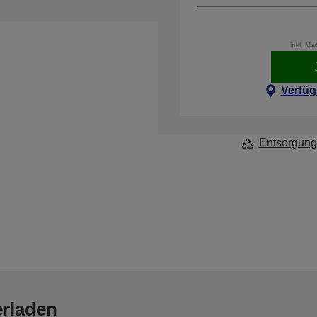
inkl. M
Verfüg
Entsorgung
erladen