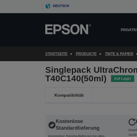
Skip
DEUTSCH
to
main
content
PRIVAT
STARTSEITE
PRODUKTE
TINTE & PAPIER
Singlepack UltraChro
T40C140(50ml)
Auf Lager
Kompatibilität
Kostenlose
Standardlieferung
Inner
zurüc
Kostenlose Standardlieferung bei allen