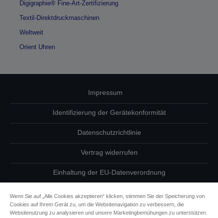
Digigraphie® Fine-Art-Zertifizierung
Textil-Direktdruckmaschinen
Weltweit
Orient Uhren
Impressum
Identifizierung der Gerätekonformität
Datenschutzrichtlinie
Vertrag widerrufen
Einhaltung der EU-Datenverordnung
Fragen zum Datenschutz
Wenn Sie auf „Alle Cookies akzeptieren“ klicken, stimmen Sie der Speicherung von
Cookies auf Ihrem Gerät zu, um die Websitenavigation zu verbessern, die
Informationen zu Cookies
Websitenutzung zu analysieren und unsere Marketingbemühungen zu unterstützen.