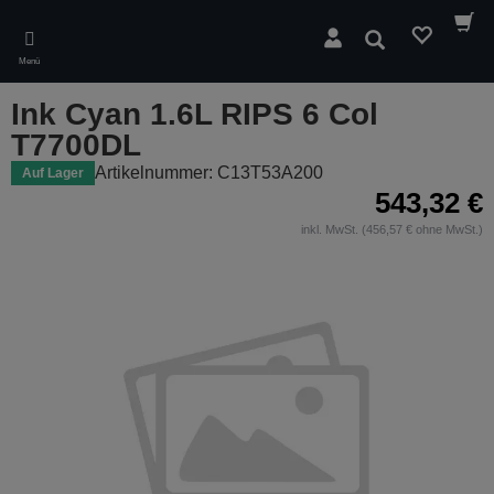
Skip
to
Suchen
main
Menü
content
Ink Cyan 1.6L RIPS 6 Col
T7700DL
Artikelnummer: C13T53A200
Auf Lager
543,32 €
inkl. MwSt. (456,57 € ohne MwSt.)