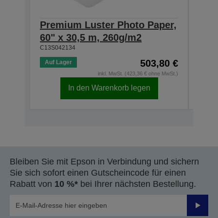
Premium Luster Photo Paper,
Pre
60" x 30,5 m, 260g/m2
44" 
C13S042134
C13S0
503,80 €
Auf Lager
Auf 
inkl. MwSt. (423,36 € ohne MwSt.)
In den Warenkorb legen
Bleiben Sie mit Epson in Verbindung und sichern
Sie sich sofort einen Gutscheincode für einen
Rabatt von
10 %*
bei Ihrer nächsten Bestellung.
Sende