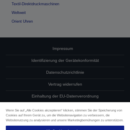
Textil-Direktdruckmaschinen
Weltweit
Orient Uhren
Impressum
Identifizierung der Gerätekonformität
Datenschutzrichtlinie
Vertrag widerrufen
Einhaltung der EU-Datenverordnung
Fragen zum Datenschutz
Wenn Sie auf „Alle Cookies akzeptieren“ klicken, stimmen Sie der Speicherung von
Cookies auf Ihrem Gerät zu, um die Websitenavigation zu verbessern, die
Informationen zu Cookies
Websitenutzung zu analysieren und unsere Marketingbemühungen zu unterstützen.