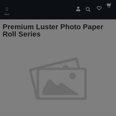
Skip
to
Suchen
main
Menü
content
Premium Luster Photo Paper
Roll Series