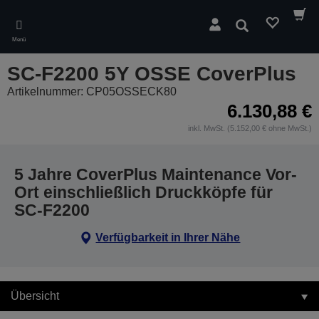
Skip
to
Suchen
main
Menü
content
SC-F2200 5Y OSSE CoverPlus
Artikelnummer: CP05OSSECK80
6.130,88 €
inkl. MwSt. (5.152,00 € ohne MwSt.)
5 Jahre CoverPlus Maintenance Vor-
Ort einschließlich Druckköpfe für
SC-F2200
Verfügbarkeit in Ihrer Nähe
Übersicht