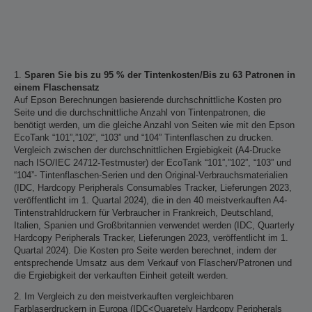
1.
Sparen Sie bis zu 95 % der Tintenkosten/Bis zu 63 Patronen in
einem Flaschensatz
Auf Epson Berechnungen basierende durchschnittliche Kosten pro
Seite und die durchschnittliche Anzahl von Tintenpatronen, die
benötigt werden, um die gleiche Anzahl von Seiten wie mit den Epson
EcoTank “101”,”102”, “103” und “104” Tintenflaschen zu drucken.
Vergleich zwischen der durchschnittlichen Ergiebigkeit (A4-Drucke
nach ISO/IEC 24712-Testmuster) der EcoTank “101”,”102”, “103” und
“104”- Tintenflaschen-Serien und den Original-Verbrauchsmaterialien
(IDC, Hardcopy Peripherals Consumables Tracker, Lieferungen 2023,
veröffentlicht im 1. Quartal 2024), die in den 40 meistverkauften A4-
Tintenstrahldruckern für Verbraucher in Frankreich, Deutschland,
Italien, Spanien und Großbritannien verwendet werden (IDC, Quarterly
Hardcopy Peripherals Tracker, Lieferungen 2023, veröffentlicht im 1.
Quartal 2024). Die Kosten pro Seite werden berechnet, indem der
entsprechende Umsatz aus dem Verkauf von Flaschen/Patronen und
die Ergiebigkeit der verkauften Einheit geteilt werden.
2. Im Vergleich zu den meistverkauften vergleichbaren
Farblaserdruckern in Europa (IDC<Quaretely Hardcopy Peripherals