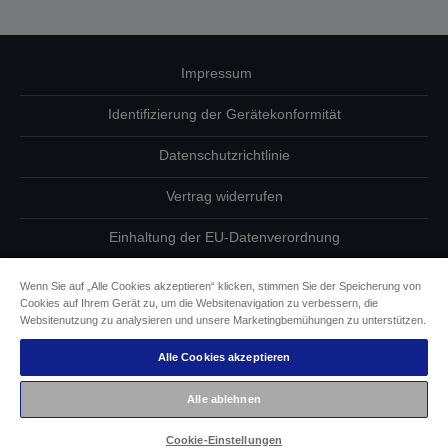
Impressum
Identifizierung der Gerätekonformität
Datenschutzrichtlinie
Vertrag widerrufen
Einhaltung der EU-Datenverordnung
Fragen zum Datenschutz
Wenn Sie auf „Alle Cookies akzeptieren“ klicken, stimmen Sie der Speicherung von
Cookies auf Ihrem Gerät zu, um die Websitenavigation zu verbessern, die
Informationen zu Cookies
Websitenutzung zu analysieren und unsere Marketingbemühungen zu unterstützen.
Alle Cookies akzeptieren
Epson Engagement für Barrierefreiheit
Alle ablehnen
Copyright © 2026 Seiko Epson
Cookie-Einstellungen