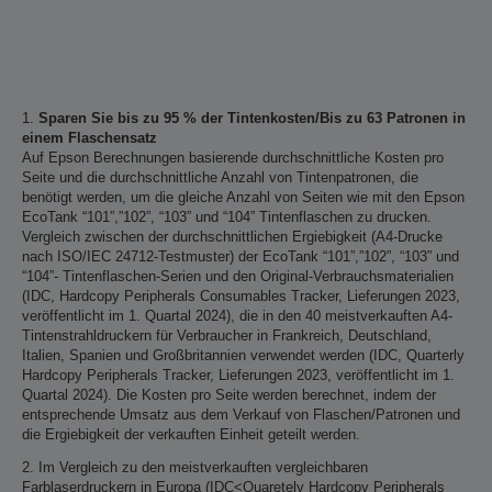
1.
Sparen Sie bis zu 95 % der Tintenkosten/Bis zu 63 Patronen in
einem Flaschensatz
Auf Epson Berechnungen basierende durchschnittliche Kosten pro
Seite und die durchschnittliche Anzahl von Tintenpatronen, die
benötigt werden, um die gleiche Anzahl von Seiten wie mit den Epson
EcoTank “101”,”102”, “103” und “104” Tintenflaschen zu drucken.
Vergleich zwischen der durchschnittlichen Ergiebigkeit (A4-Drucke
nach ISO/IEC 24712-Testmuster) der EcoTank “101”,”102”, “103” und
“104”- Tintenflaschen-Serien und den Original-Verbrauchsmaterialien
(IDC, Hardcopy Peripherals Consumables Tracker, Lieferungen 2023,
veröffentlicht im 1. Quartal 2024), die in den 40 meistverkauften A4-
Tintenstrahldruckern für Verbraucher in Frankreich, Deutschland,
Italien, Spanien und Großbritannien verwendet werden (IDC, Quarterly
Hardcopy Peripherals Tracker, Lieferungen 2023, veröffentlicht im 1.
Quartal 2024). Die Kosten pro Seite werden berechnet, indem der
entsprechende Umsatz aus dem Verkauf von Flaschen/Patronen und
die Ergiebigkeit der verkauften Einheit geteilt werden.
2. Im Vergleich zu den meistverkauften vergleichbaren
Farblaserdruckern in Europa (IDC<Quaretely Hardcopy Peripherals