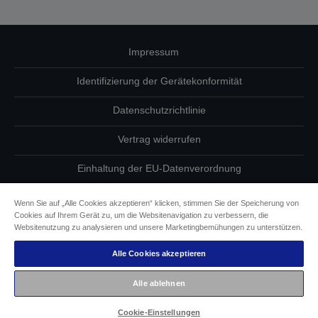
Impressum
Identifizierung der Gerätekonformität
Datenschutzrichtlinie
Vertrag widerrufen
Einhaltung der EU-Datenverordnung
Fragen zum Datenschutz
Wenn Sie auf „Alle Cookies akzeptieren“ klicken, stimmen Sie der Speicherung von
Cookies auf Ihrem Gerät zu, um die Websitenavigation zu verbessern, die
Informationen zu Cookies
Websitenutzung zu analysieren und unsere Marketingbemühungen zu unterstützen.
Alle Cookies akzeptieren
Epson Engagement für Barrierefreiheit
Alle ablehnen
Copyright © 2026 Seiko Epson
Cookie-Einstellungen