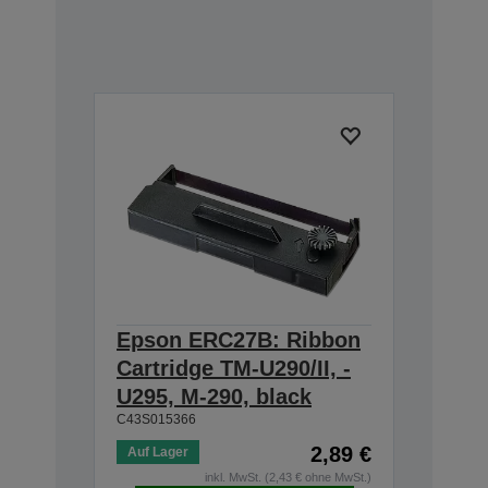
Epson ERC27B: Ribbon
Cartridge TM-U290/II, -
U295, M-290, black
C43S015366
2,89 €
Auf Lager
inkl. MwSt. (2,43 € ohne MwSt.)