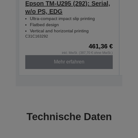
Epson TM-U295 (292): Serial,
Epso
w/o PS, EDG
w/o
Ultra-compact impact slip printing
Ultr
Flatbed design
Fla
Vertical and horizontal printing
Vert
C31C163292
C31C1
461,36 €
inkl. MwSt. (387,70 € ohne MwSt.)
Mehr erfahren
Technische Daten