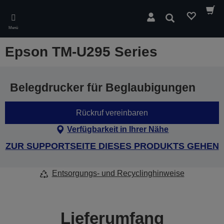
Skip
to
Suchen
main
Menü
content
Epson TM-U295 Series
Belegdrucker für Beglaubigungen
Rückruf vereinbaren
Verfügbarkeit in Ihrer Nähe
ZUR SUPPORTSEITE DIESES PRODUKTS GEHEN
Entsorgungs- und Recyclinghinweise
Lieferumfang