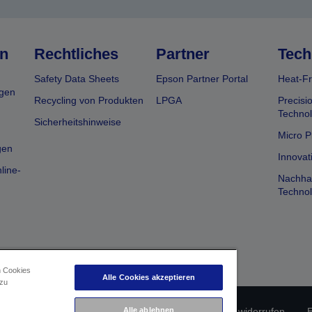
n
Rechtliches
Partner
Tech
Safety Data Sheets
Epson Partner Portal
Heat-Fr
gen
Recycling von Produkten
LPGA
Precisi
Technol
Sicherheitshinweise
Micro P
gen
Innovat
line-
Nachhal
Technol
n Cookies
Alle Cookies akzeptieren
 zu
erätekonformität
Datenschutzrichtlinie
Alle ablehnen
Vertrag widerrufen
E