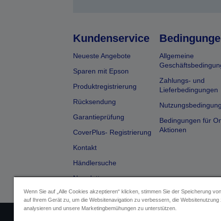
Kundenservice
Bedingunge
Neueste Angebote
Allgemeine
Geschäftsbedingun
Sparen mit Epson
Zahlungs- und
Produktregistrierung
Lieferbedingungen
Rücksendung
Nutzungsbedingun
Garantieprüfung
Bedingungen für On
Aktionen
CoverPlus- Registrierung
Kontakt
Händlersuche
Newsletter
Wenn Sie auf „Alle Cookies akzeptieren“ klicken, stimmen Sie der Speicherung vo
auf Ihrem Gerät zu, um die Websitenavigation zu verbessern, die Websitenutzung
analysieren und unsere Marketingbemühungen zu unterstützen.
Impressum
Identifizierung der G