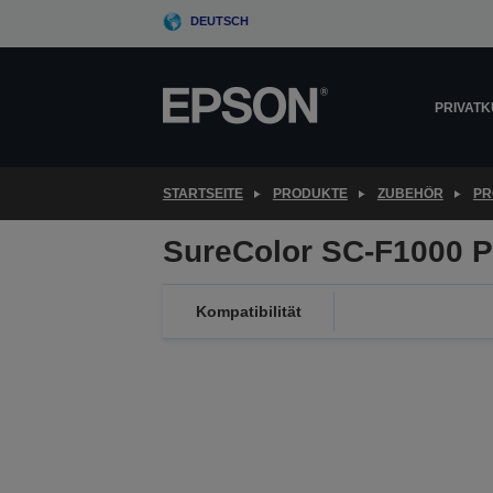
Skip
DEUTSCH
to
main
content
PRIVAT
STARTSEITE
PRODUKTE
ZUBEHÖR
PR
SureColor SC-F1000 P
Kompatibilität