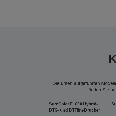
K
Die unten aufgeführten Modelle
finden Sie u
SureColor F1000 Hybrid-
Su
DTG- und DTFilm-Drucker