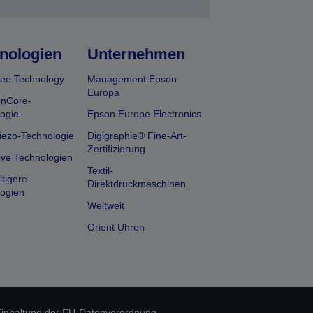
nologien
Unternehmen
ee Technology
Management Epson
Europa
onCore-
ogie
Epson Europe Electronics
iezo-Technologie
Digigraphie® Fine-Art-
Zertifizierung
ive Technologien
Textil-
tigere
Direktdruckmaschinen
ogien
Weltweit
Orient Uhren
inhaltung der EU-Datenverordnung