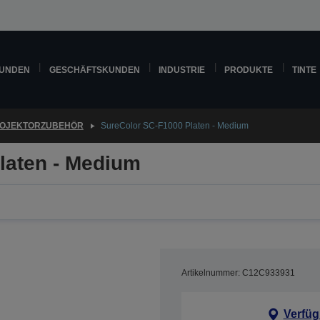
KUNDEN
GESCHÄFTSKUNDEN
INDUSTRIE
PRODUKTE
TINTE
OJEKTORZUBEHÖR
SureColor SC-F1000 Platen - Medium
laten - Medium
Artikelnummer: C12C933931
Verfüg