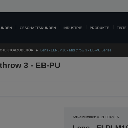
KUNDEN
GESCHÄFTSKUNDEN
INDUSTRIE
PRODUKTE
TINTE
OJEKTORZUBEHÖR
Lens - ELPLM10 - Mid throw 3 - EB-PU Series
throw 3 - EB-PU
Artikelnummer: V12H004M0A