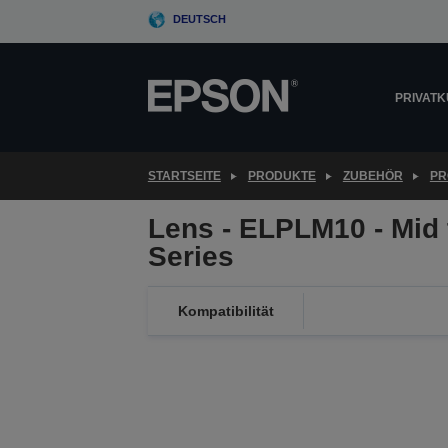
Skip
DEUTSCH
to
main
content
PRIVAT
STARTSEITE
PRODUKTE
ZUBEHÖR
PR
Lens - ELPLM10 - Mid 
Series
Kompatibilität