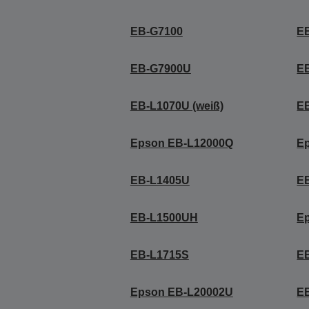
EB-G7100
E
EB-G7900U
E
EB-L1070U (weiß)
EB
Epson EB-L12000Q
E
EB-L1405U
E
EB-L1500UH
E
EB-L1715S
E
Epson EB-L20002U
E