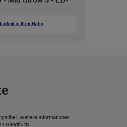
- Mid throw 3 - EB-
barkeit in Ihrer Nähe
te
mpatibel. Weitere Informationen
den Handbuch.