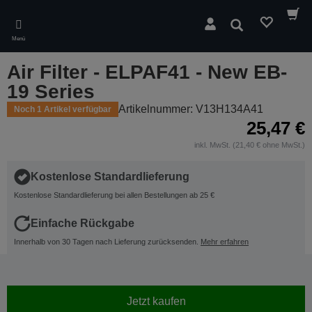
Skip
to
Suchen
main
Menü
content
Air Filter - ELPAF41 - New EB-
19 Series
Artikelnummer: V13H134A41
Noch 1 Artikel verfügbar
25,47 €
inkl. MwSt. (21,40 € ohne MwSt.)
Kostenlose Standardlieferung
Kostenlose Standardlieferung bei allen Bestellungen ab 25 €
Einfache Rückgabe
Innerhalb von 30 Tagen nach Lieferung zurücksenden.
Mehr erfahren
Jetzt kaufen