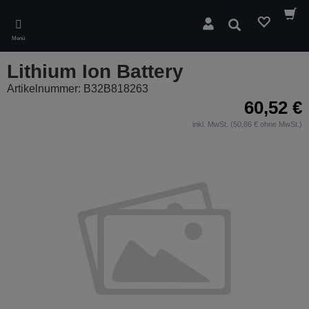
Skip
to
Suchen
main
Menü
content
Lithium Ion Battery
Artikelnummer: B32B818263
60,52 €
inkl. MwSt. (50,86 € ohne MwSt.)