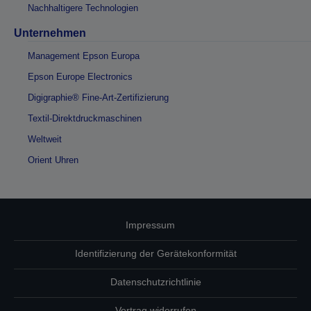
Nachhaltigere Technologien
Unternehmen
Management Epson Europa
Epson Europe Electronics
Digigraphie® Fine-Art-Zertifizierung
Textil-Direktdruckmaschinen
Weltweit
Orient Uhren
Impressum
Identifizierung der Gerätekonformität
Datenschutzrichtlinie
Vertrag widerrufen