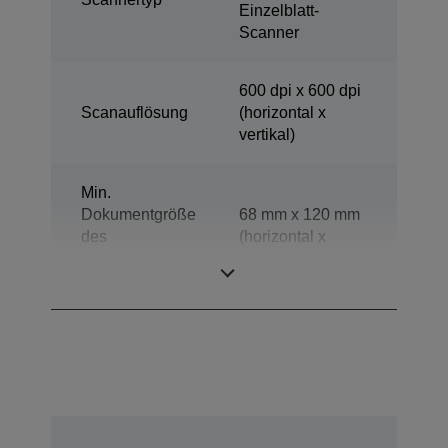
Einzelblatt-
Scanner
600 dpi x 600 dpi
Scanauflösung
(horizontal x
vertikal)
Min.
Dokumentgröße
68 mm x 120 mm
des
(horizontal x
automatischen
vertikal)
Einzugs