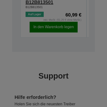
B12B81929
B12B813501
B12B813501
60,99 €
Auf Lager
Auf Lage
inkl. MwSt. (51,25 € ohne MwSt.)
In den Warenkorb legen
In d
Support
Hilfe erforderlich?
Holen Sie sich die neuesten Treiber