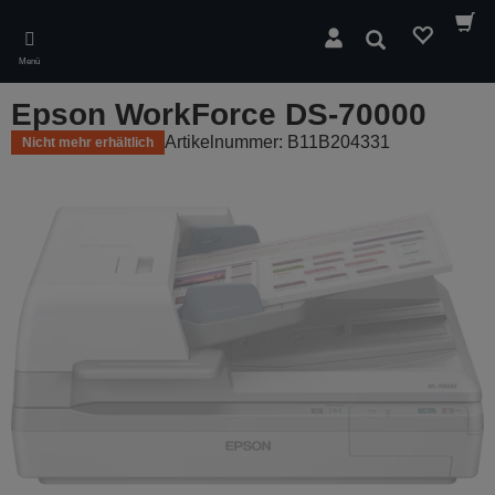
Skip
to
Suchen
main
Menü
content
Epson WorkForce DS-70000
Artikelnummer: B11B204331
Nicht mehr erhältlich