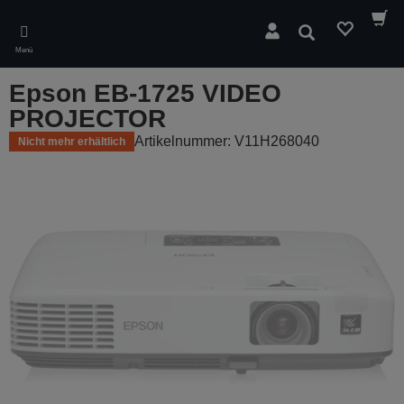
Skip
to
Suchen
main
Menü
content
Epson EB-1725 VIDEO
PROJECTOR
Artikelnummer: V11H268040
Nicht mehr erhältlich