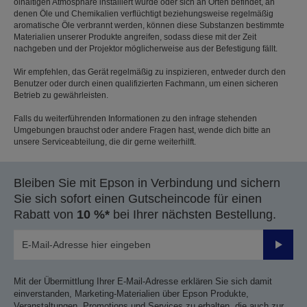
ölhaltigen Atmosphäre installiert wurde oder sich an Orten befindet, an
denen Öle und Chemikalien verflüchtigt beziehungsweise regelmäßig
aromatische Öle verbrannt werden, können diese Substanzen bestimmte
Materialien unserer Produkte angreifen, sodass diese mit der Zeit
nachgeben und der Projektor möglicherweise aus der Befestigung fällt.
Wir empfehlen, das Gerät regelmäßig zu inspizieren, entweder durch den
Benutzer oder durch einen qualifizierten Fachmann, um einen sicheren
Betrieb zu gewährleisten.
Falls du weiterführenden Informationen zu den infrage stehenden
Umgebungen brauchst oder andere Fragen hast, wende dich bitte an
unsere Serviceabteilung, die dir gerne weiterhilft.
Bleiben Sie mit Epson in Verbindung und sichern
Sie sich sofort einen Gutscheincode für einen
Rabatt von
10 %*
bei Ihrer nächsten Bestellung.
Sende
Mit der Übermittlung Ihrer E-Mail-Adresse erklären Sie sich damit
einverstanden, Marketing-Materialien über Epson Produkte,
Veranstaltungen, Promotions und Services zu erhalten, die auch zur