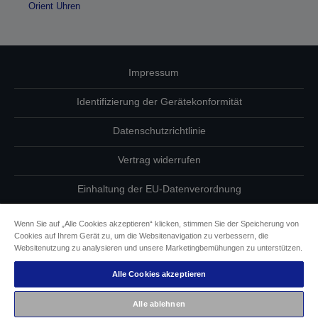
Orient Uhren
Impressum
Identifizierung der Gerätekonformität
Datenschutzrichtlinie
Vertrag widerrufen
Einhaltung der EU-Datenverordnung
Fragen zum Datenschutz
Wenn Sie auf „Alle Cookies akzeptieren“ klicken, stimmen Sie der Speicherung von
Cookies auf Ihrem Gerät zu, um die Websitenavigation zu verbessern, die
Informationen zu Cookies
Websitenutzung zu analysieren und unsere Marketingbemühungen zu unterstützen.
Alle Cookies akzeptieren
Epson Engagement für Barrierefreiheit
Alle ablehnen
Copyright © 2026 Seiko Epson