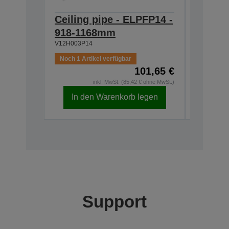
Ceiling pipe - ELPFP14 -
Ceilin
918-1168mm
668-9
V12H003P14
V12H003P
Noch 1 Artikel verfügbar
101,65 €
Auf Lage
inkl. MwSt. (85,42 € ohne MwSt.)
In den Warenkorb legen
In d
Support