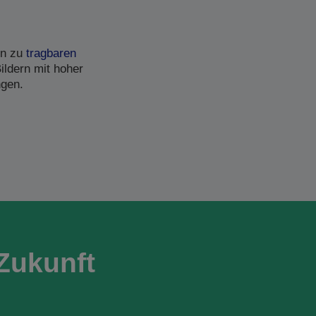
in zu
tragbaren
ildern mit hoher
ngen.
Zukunft