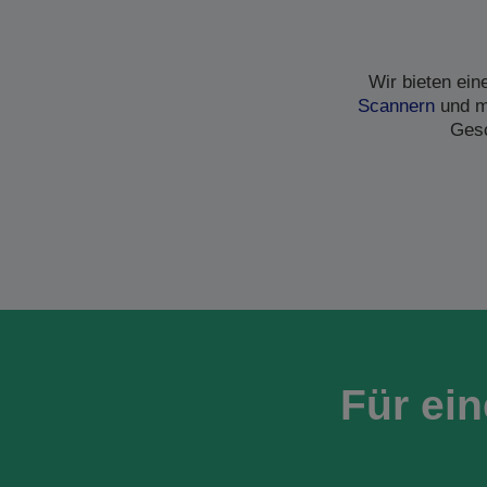
Wir bieten ei
Scannern
und me
Gesc
Für ei