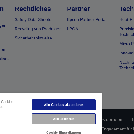
n
Rechtliches
Partner
Tech
Safety Data Sheets
Epson Partner Portal
Heat-Fr
gen
Recycling von Produkten
LPGA
Precisi
Technol
Sicherheitshinweise
Micro P
gen
Innovat
line-
Nachhal
Technol
n Cookies
Alle Cookies akzeptieren
 zu
erätekonformität
Datenschutzrichtlinie
Alle ablehnen
Vertrag widerrufen
E
atenschutz
Informationen zu Cookies
Epson Engagement für Ba
Cookie-Einstellungen