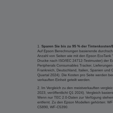
1.
Sparen Sie bis zu 95 % der Tintenkosten/
Auf Epson Berechnungen basierende durchschnitt
Anzahl von Seiten wie mit den Epson EcoTank “1
Drucke nach ISO/IEC 24712-Testmuster) der Eco
Peripherals Consumables Tracker, Lieferungen 2
Frankreich, Deutschland, Italien, Spanien und 
Quartal 2024). Die Kosten pro Seite werden b
verkauften Einheit geteilt werden.
2. Im Vergleich zu den meistverkauften vergle
2023, veröffentlicht Q1 2024). Vergleich basi
Wenn nur TEC 2.0-Daten zur Verfügung stehen,
entfernt. Zu den Epson Modellen gehörten
C5890, WF-C5390.