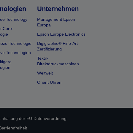
nologien
Unternehmen
ee Technology
Management Epson
Europa
onCore-
ogie
Epson Europe Electronics
iezo-Technologie
Digigraphie® Fine-Art-
Zertifizierung
ive Technologien
Textil-
tigere
Direktdruckmaschinen
ogien
Weltweit
Orient Uhren
inhaltung der EU-Datenverordnung
rrierefreiheit