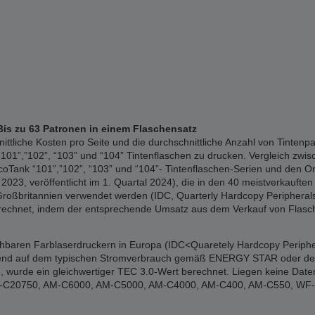
Bis zu 63 Patronen in einem Flaschensatz
liche Kosten pro Seite und die durchschnittliche Anzahl von Tintenpa
01”,”102”, “103” und “104” Tintenflaschen zu drucken. Vergleich zwisc
Tank “101”,”102”, “103” und “104”- Tintenflaschen-Serien und den Or
023, veröffentlicht im 1. Quartal 2024), die in den 40 meistverkauften 
Großbritannien verwendet werden (IDC, Quarterly Hardcopy Peripherals 
erechnet, indem der entsprechende Umsatz aus dem Verkauf von Flasch
ichbaren Farblaserdruckern in Europa (IDC<Quaretely Hardcopy Periphe
erend auf dem typischen Stromverbrauch gemäß ENERGY STAR oder den of
 wurde ein gleichwertiger TEC 3.0-Wert berechnet. Liegen keine Date
: WF-C20750, AM-C6000, AM-C5000, AM-C4000, AM-C400, AM-C550, W