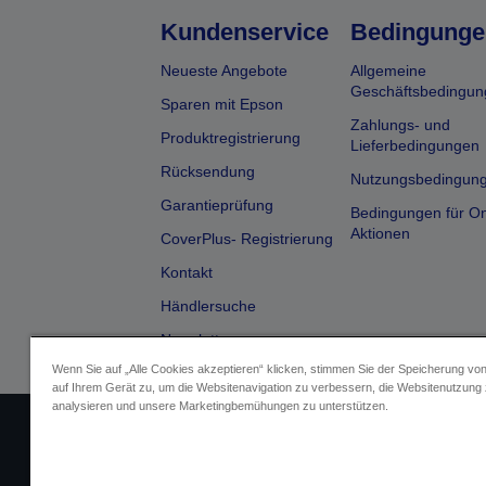
Kundenservice
Bedingunge
Neueste Angebote
Allgemeine
Geschäftsbedingun
Sparen mit Epson
Zahlungs- und
Produktregistrierung
Lieferbedingungen
Rücksendung
Nutzungsbedingun
Garantieprüfung
Bedingungen für On
Aktionen
CoverPlus- Registrierung
Kontakt
Händlersuche
Newsletter
Wenn Sie auf „Alle Cookies akzeptieren“ klicken, stimmen Sie der Speicherung vo
auf Ihrem Gerät zu, um die Websitenavigation zu verbessern, die Websitenutzung
analysieren und unsere Marketingbemühungen zu unterstützen.
Impressum
Identifizierung der G
Fragen zum D