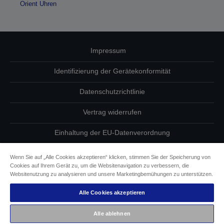
Orient Uhren
Impressum
Identifizierung der Gerätekonformität
Datenschutzrichtlinie
Vertrag widerrufen
Einhaltung der EU-Datenverordnung
Fragen zum Datenschutz
Wenn Sie auf „Alle Cookies akzeptieren“ klicken, stimmen Sie der Speicherung von
Cookies auf Ihrem Gerät zu, um die Websitenavigation zu verbessern, die
Informationen zu Cookies
Websitenutzung zu analysieren und unsere Marketingbemühungen zu unterstützen.
Alle Cookies akzeptieren
Epson Engagement für Barrierefreiheit
Alle ablehnen
Copyright © 2026 Seiko Epson