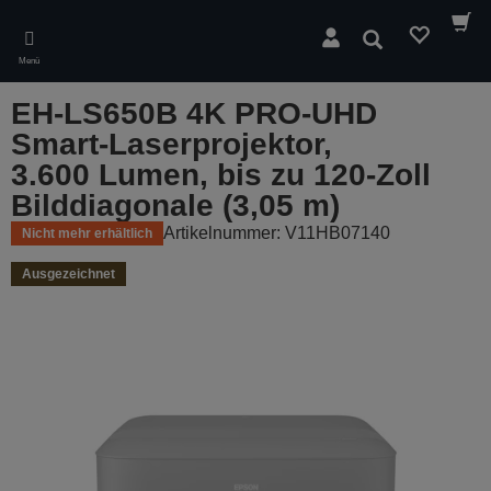
Skip
to
Suchen
main
Menü
content
EH-LS650B 4K PRO-UHD
Smart-Laserprojektor,
3.600 Lumen, bis zu 120-Zoll
Bilddiagonale (3,05 m)
Artikelnummer: V11HB07140
Nicht mehr erhältlich
Ausgezeichnet