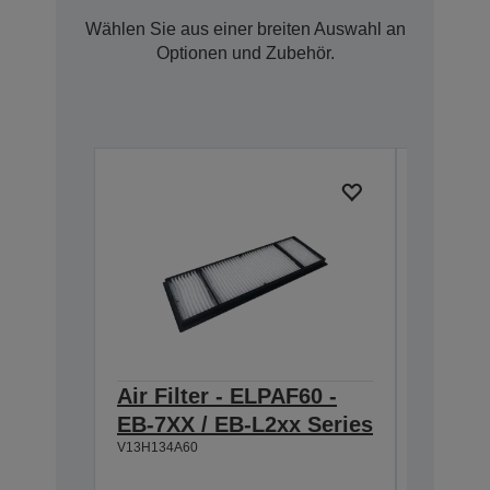
Wählen Sie aus einer breiten Auswahl an
Optionen und Zubehör.
Air Filter - ELPAF60 -
ELPSC3
EB-7XX / EB-L2xx Series
ALR-
V13H134A60
Projek
Bildgrö