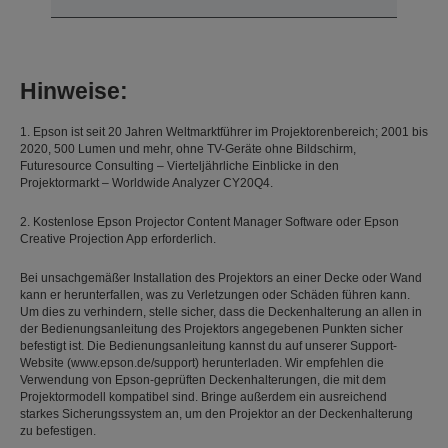
Hinweise:
1. Epson ist seit 20 Jahren Weltmarktführer im Projektorenbereich; 2001 bis
2020, 500 Lumen und mehr, ohne TV-Geräte ohne Bildschirm,
Futuresource Consulting – Vierteljährliche Einblicke in den
Projektormarkt – Worldwide Analyzer CY20Q4.
2. Kostenlose Epson Projector Content Manager Software oder Epson
Creative Projection App erforderlich.
Bei unsachgemäßer Installation des Projektors an einer Decke oder Wand
kann er herunterfallen, was zu Verletzungen oder Schäden führen kann.
Um dies zu verhindern, stelle sicher, dass die Deckenhalterung an allen in
der Bedienungsanleitung des Projektors angegebenen Punkten sicher
befestigt ist. Die Bedienungsanleitung kannst du auf unserer Support-
Website (www.epson.de/support) herunterladen. Wir empfehlen die
Verwendung von Epson-geprüften Deckenhalterungen, die mit dem
Projektormodell kompatibel sind. Bringe außerdem ein ausreichend
starkes Sicherungssystem an, um den Projektor an der Deckenhalterung
zu befestigen.