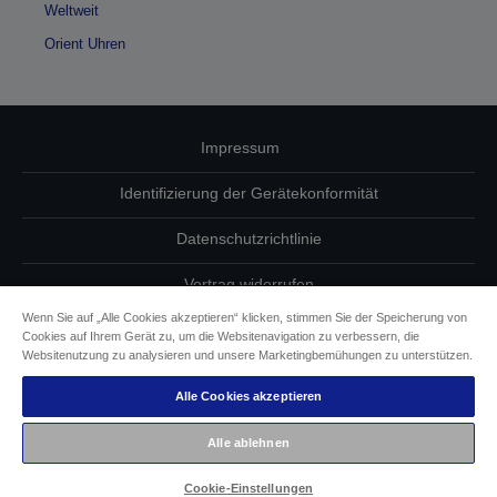
Weltweit
Orient Uhren
Impressum
Identifizierung der Gerätekonformität
Datenschutzrichtlinie
Vertrag widerrufen
Wenn Sie auf „Alle Cookies akzeptieren“ klicken, stimmen Sie der Speicherung von
Einhaltung der EU-Datenverordnung
Cookies auf Ihrem Gerät zu, um die Websitenavigation zu verbessern, die
Websitenutzung zu analysieren und unsere Marketingbemühungen zu unterstützen.
Fragen zum Datenschutz
Alle Cookies akzeptieren
Informationen zu Cookies
Alle ablehnen
Epson Engagement für Barrierefreiheit
Cookie-Einstellungen