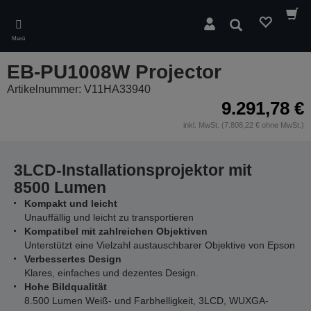
Skip
to
Suchen
main
Menü
content
EB-PU1008W Projector
Artikelnummer: V11HA33940
9.291,78 €
inkl. MwSt. (7.808,22 € ohne MwSt.)
3LCD-Installationsprojektor mit
8500 Lumen
Kompakt und leicht
Unauffällig und leicht zu transportieren
Kompatibel mit zahlreichen Objektiven
Unterstützt eine Vielzahl austauschbarer Objektive von Epson
Verbessertes Design
Klares, einfaches und dezentes Design.
Hohe Bildqualität
8.500 Lumen Weiß- und Farbhelligkeit, 3LCD, WUXGA-