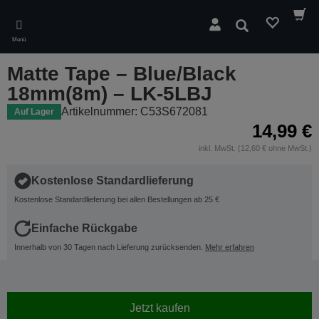
Skip
to
Suchen
main
Menü
content
Matte Tape – Blue/Black
18mm(8m) – LK-5LBJ
Artikelnummer: C53S672081
Auf Lager
14,99 €
inkl. MwSt. (12,60 € ohne MwSt.)
Kostenlose Standardlieferung
Kostenlose Standardlieferung bei allen Bestellungen ab 25 €
Einfache Rückgabe
Innerhalb von 30 Tagen nach Lieferung zurücksenden.
Mehr erfahren
Jetzt kaufen