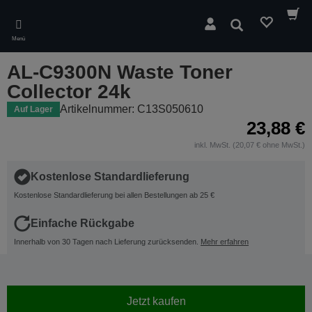
Skip
to
Suchen
main
Menü
content
AL-C9300N Waste Toner
Collector 24k
Artikelnummer: C13S050610
Auf Lager
23,88 €
inkl. MwSt. (20,07 € ohne MwSt.)
Kostenlose Standardlieferung
Kostenlose Standardlieferung bei allen Bestellungen ab 25 €
Einfache Rückgabe
Innerhalb von 30 Tagen nach Lieferung zurücksenden.
Mehr erfahren
Jetzt kaufen