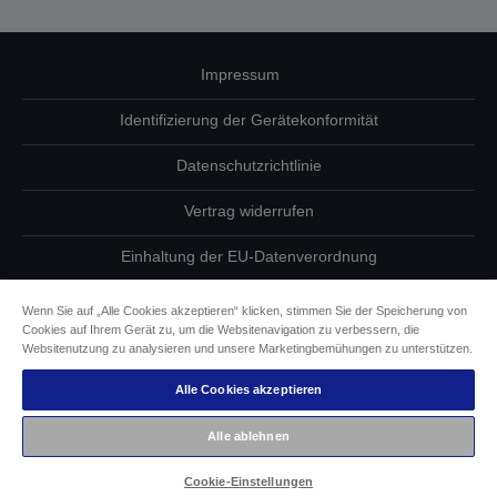
Impressum
Identifizierung der Gerätekonformität
Datenschutzrichtlinie
Vertrag widerrufen
Einhaltung der EU-Datenverordnung
Fragen zum Datenschutz
Wenn Sie auf „Alle Cookies akzeptieren“ klicken, stimmen Sie der Speicherung von
Cookies auf Ihrem Gerät zu, um die Websitenavigation zu verbessern, die
Informationen zu Cookies
Websitenutzung zu analysieren und unsere Marketingbemühungen zu unterstützen.
Alle Cookies akzeptieren
Epson Engagement für Barrierefreiheit
Alle ablehnen
Copyright © 2026 Seiko Epson
Cookie-Einstellungen