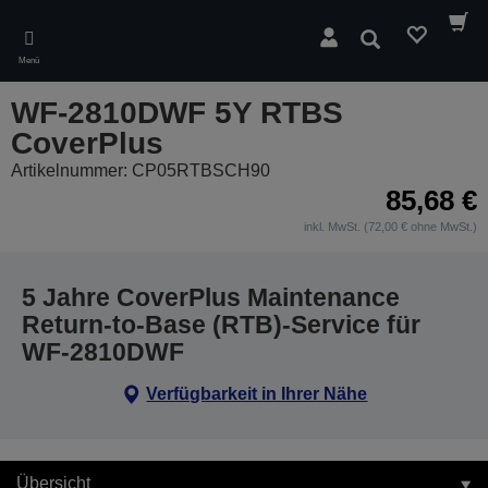
Skip
to
Suchen
main
Menü
content
WF-2810DWF 5Y RTBS
CoverPlus
Artikelnummer: CP05RTBSCH90
85,68 €
inkl. MwSt. (72,00 € ohne MwSt.)
5 Jahre CoverPlus Maintenance
Return-to-Base (RTB)-Service für
WF-2810DWF
Verfügbarkeit in Ihrer Nähe
Übersicht