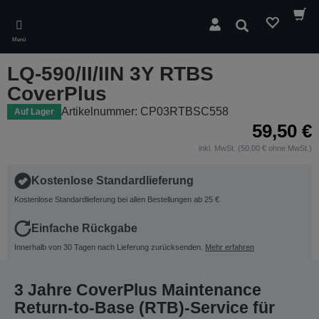
Skip
to
Suchen
main
Menü
content
LQ-590/II/IIN 3Y RTBS
CoverPlus
Artikelnummer: CP03RTBSC558
Auf Lager
59,50 €
inkl. MwSt. (50,00 € ohne MwSt.)
Kostenlose Standardlieferung
Kostenlose Standardlieferung bei allen Bestellungen ab 25 €
Einfache Rückgabe
Innerhalb von 30 Tagen nach Lieferung zurücksenden.
Mehr erfahren
3 Jahre CoverPlus Maintenance
Return-to-Base (RTB)-Service für