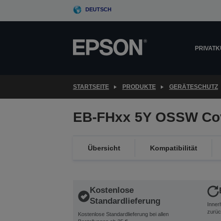
Skip
DEUTSCH
to
main
content
PRIVAT
STARTSEITE
PRODUKTE
GERÄTESCHUTZ
EB-FHxx 5Y OSSW Co
Übersicht
Kompatibilität
Kostenlose
Standardlieferung
Inner
zurüc
Kostenlose Standardlieferung bei allen