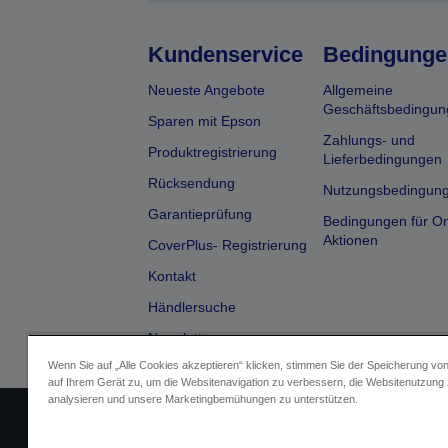
Kundenservice
Bedingunge
Neueste Angebote
Allgemeine
Geschäftsbedingun
Sparen mit Epson
Zahlungs- und
Produktregistrierung
Lieferbedingungen
Rücksendung
Nutzungsbedingun
Garantieprüfung
Bedingungen für On
Aktionen
CoverPlus- Registrierung
Kontakt
Händlersuche
Newsletter
Wenn Sie auf „Alle Cookies akzeptieren“ klicken, stimmen Sie der Speicherung vo
auf Ihrem Gerät zu, um die Websitenavigation zu verbessern, die Websitenutzung
analysieren und unsere Marketingbemühungen zu unterstützen.
Impressum
Identifizierung der G