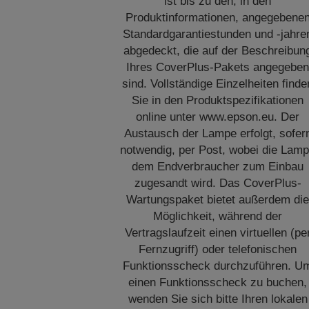
ist bis zu den, in den
Produktinformationen, angegebene
Standardgarantiestunden und -jahre
abgedeckt, die auf der Beschreibun
Ihres CoverPlus-Pakets angegebe
sind. Vollständige Einzelheiten finde
Sie in den Produktspezifikationen
online unter www.epson.eu. Der
Austausch der Lampe erfolgt, sofer
notwendig, per Post, wobei die Lam
dem Endverbraucher zum Einbau
zugesandt wird. Das CoverPlus-
Wartungspaket bietet außerdem di
Möglichkeit, während der
Vertragslaufzeit einen virtuellen (pe
Fernzugriff) oder telefonischen
Funktionsscheck durchzuführen. U
einen Funktionsscheck zu buchen,
wenden Sie sich bitte Ihren lokalen