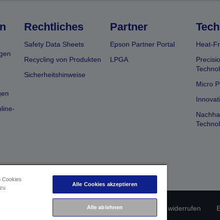
n
Rechtliches
Partner
Tech
Safety Data Sheets
Epson Partner Portal
Heat-Fr
gen
Recycling von Produkten
LPGA
Precisi
Technol
Sicherheitshinweise
Micro P
gen
Innovat
line-
Nachhal
Technol
n Cookies
Alle Cookies akzeptieren
 zu
erätekonformität
Datenschutzrichtlinie
Alle ablehnen
Vertrag widerrufen
E