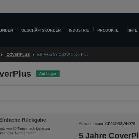
KUNDEN
GESCHÄFTSKUNDEN
INDUSTRIE
PRODUKTE
TINTE
COVERPLUS
EB-FHxx 5Y OSSW CoverPlus
verPlus
Auf Lager
Einfache Rückgabe
Artikelnummer: CP05OSSWH978
halb von 30 Tagen nach Lieferung
5 Jahre CoverP
ksenden.
Mehr erfahren