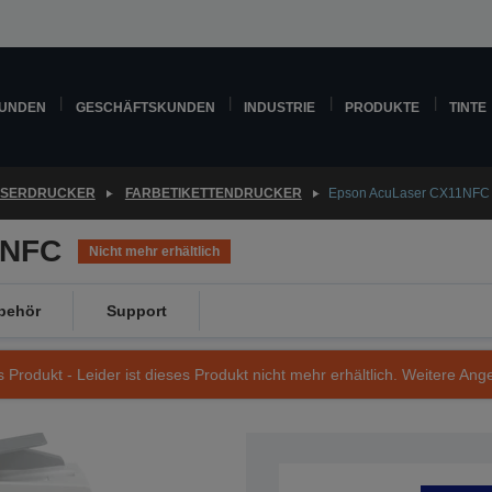
KUNDEN
GESCHÄFTSKUNDEN
INDUSTRIE
PRODUKTE
TINTE
ASERDRUCKER
FARBETIKETTENDRUCKER
Epson AcuLaser CX11NFC
1NFC
Nicht mehr erhältlich
behör
Support
s Produkt - Leider ist dieses Produkt nicht mehr erhältlich. Weitere Ang
Artikelnummer: C11C588081BW