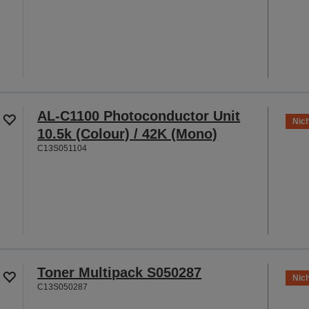
AL-C1100 Photoconductor Unit
Nich
10.5k (Colour) / 42K (Mono)
C13S051104
Toner Multipack S050287
Nich
C13S050287