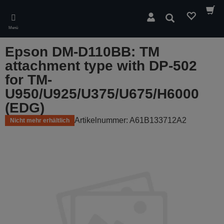
Skip
to
Suchen
main
Menü
content
Epson DM-D110BB: TM
attachment type with DP-502
for TM-
U950/U925/U375/U675/H6000
(EDG)
Artikelnummer: A61B133712A2
Nicht mehr erhältlich