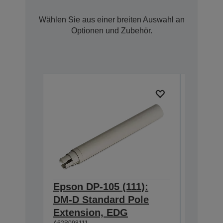
Wählen Sie aus einer breiten Auswahl an
Optionen und Zubehör.
Epson DP-105 (111):
Epson 
DM-D Standard Pole
DM-D S
Extension, EDG
Extens
A62B098111
A62B09811