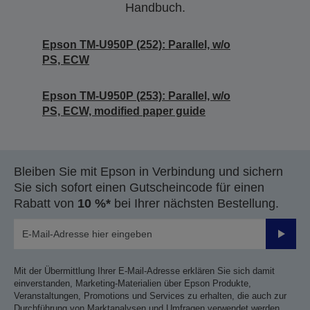
Handbuch.
Epson TM-U950P (252): Parallel, w/o
PS, ECW
Epson TM-U950P (253): Parallel, w/o
PS, ECW, modified paper guide
Bleiben Sie mit Epson in Verbindung und sichern
Sie sich sofort einen Gutscheincode für einen
Rabatt von
10 %*
bei Ihrer nächsten Bestellung.
Sende
Mit der Übermittlung Ihrer E-Mail-Adresse erklären Sie sich damit
einverstanden, Marketing-Materialien über Epson Produkte,
Veranstaltungen, Promotions und Services zu erhalten, die auch zur
Durchführung von Marktanalysen und Umfragen verwendet werden