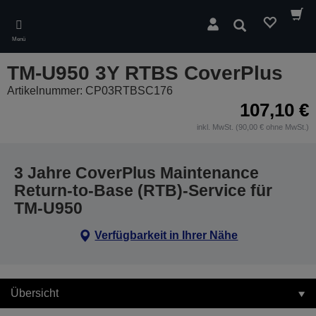
Skip
to
Suchen
main
Menü
content
TM-U950 3Y RTBS CoverPlus
Artikelnummer: CP03RTBSC176
107,10 €
inkl. MwSt. (90,00 € ohne MwSt.)
3 Jahre CoverPlus Maintenance
Return-to-Base (RTB)-Service für
TM-U950
Verfügbarkeit in Ihrer Nähe
Übersicht