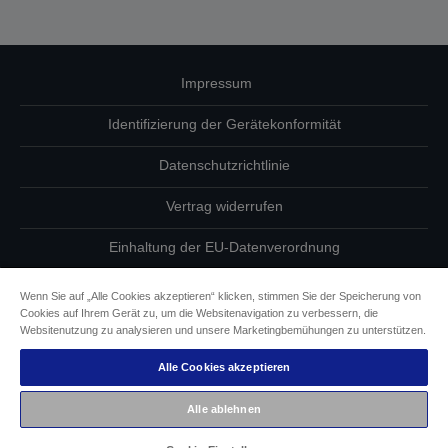
Impressum
Identifizierung der Gerätekonformität
Datenschutzrichtlinie
Vertrag widerrufen
Einhaltung der EU-Datenverordnung
Fragen zum Datenschutz
Wenn Sie auf „Alle Cookies akzeptieren“ klicken, stimmen Sie der Speicherung von
Cookies auf Ihrem Gerät zu, um die Websitenavigation zu verbessern, die
Informationen zu Cookies
Websitenutzung zu analysieren und unsere Marketingbemühungen zu unterstützen.
Alle Cookies akzeptieren
Epson Engagement für Barrierefreiheit
Alle ablehnen
Copyright © 2026 Seiko Epson