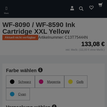
Skip
to
Suchen
main
Menü
content
WF-8090 / WF-8590 Ink
Cartridge XXL Yellow
Artikelnummer: C13T75444N
Aktuell nicht verfügbar
133,08 €
inkl. MwSt. (111,83 € ohne MwSt.)
Farbe wählen
Schwarz
Magenta
Gelb
Cyan