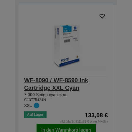
WF-8090 / WF-8590 Ink
WF-
Cartridge XXL Cyan
Car
7.000 Seiten cyan
7.000
69 ml
C13T75424N
C13T7
XXL
XXL
133,08 €
Auf Lager
Auf 
inkl. MwSt. (111,83 € ohne MwSt.)
In den Warenkorb legen