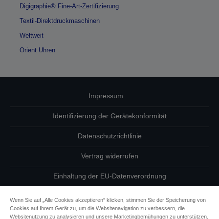
Digigraphie® Fine-Art-Zertifizierung
Textil-Direktdruckmaschinen
Weltweit
Orient Uhren
Impressum
Identifizierung der Gerätekonformität
Datenschutzrichtlinie
Vertrag widerrufen
Einhaltung der EU-Datenverordnung
Fragen zum Datenschutz
Wenn Sie auf „Alle Cookies akzeptieren“ klicken, stimmen Sie der Speicherung von
Cookies auf Ihrem Gerät zu, um die Websitenavigation zu verbessern, die
Informationen zu Cookies
Websitenutzung zu analysieren und unsere Marketingbemühungen zu unterstützen.