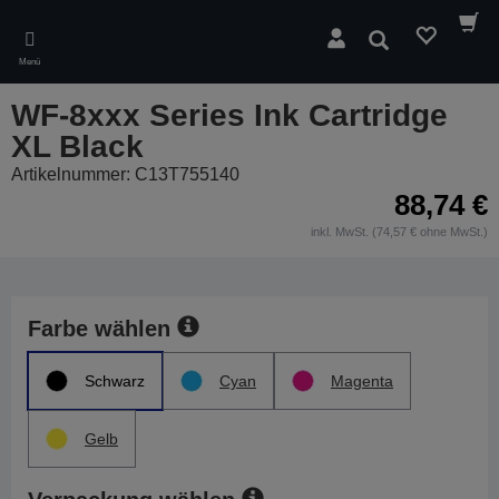
Skip
to
Suchen
main
Menü
content
WF-8xxx Series Ink Cartridge
XL Black
Artikelnummer: C13T755140
88,74 €
inkl. MwSt. (74,57 € ohne MwSt.)
Farbe wählen
Schwarz
Cyan
Magenta
Gelb