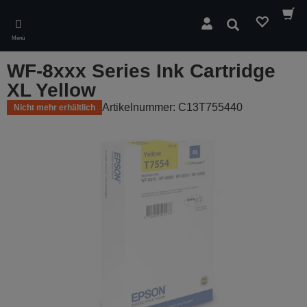
Skip
to
Suchen
main
Menü
content
WF-8xxx Series Ink Cartridge
XL Yellow
Artikelnummer: C13T755440
Nicht mehr erhältlich