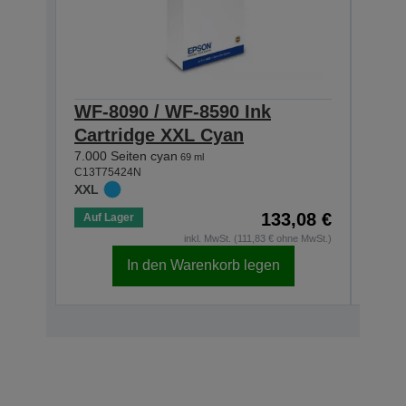
WF-8090 / WF-8590 Ink
WF-
Cartridge XXL Cyan
Car
7.000 Seiten cyan
7.000
69 ml
C13T75424N
C13T7
XXL
XXL
133,08 €
Auf Lager
Auf 
inkl. MwSt. (111,83 € ohne MwSt.)
In den Warenkorb legen