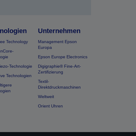
nologien
Unternehmen
ee Technology
Management Epson
Europa
onCore-
ogie
Epson Europe Electronics
iezo-Technologie
Digigraphie® Fine-Art-
Zertifizierung
ive Technologien
Textil-
tigere
Direktdruckmaschinen
ogien
Weltweit
Orient Uhren