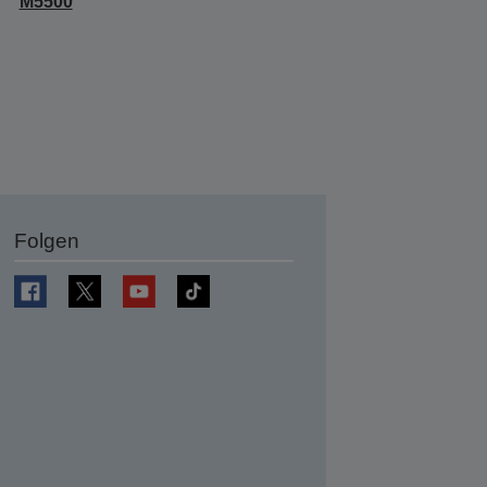
M5500
Folgen
en