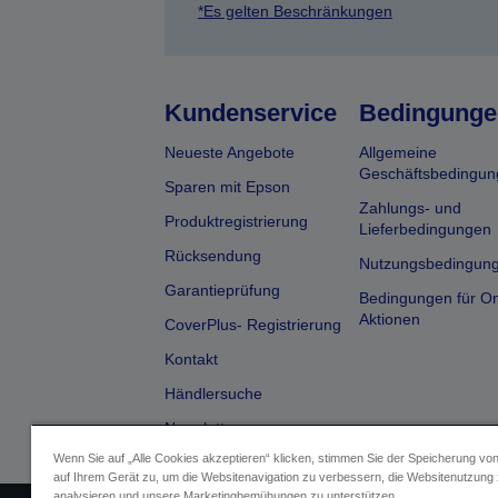
*Es gelten Beschränkungen
Kundenservice
Bedingunge
Neueste Angebote
Allgemeine
Geschäftsbedingun
Sparen mit Epson
Zahlungs- und
Produktregistrierung
Lieferbedingungen
Rücksendung
Nutzungsbedingun
Garantieprüfung
Bedingungen für On
Aktionen
CoverPlus- Registrierung
Kontakt
Händlersuche
Newsletter
Wenn Sie auf „Alle Cookies akzeptieren“ klicken, stimmen Sie der Speicherung vo
auf Ihrem Gerät zu, um die Websitenavigation zu verbessern, die Websitenutzung
analysieren und unsere Marketingbemühungen zu unterstützen.