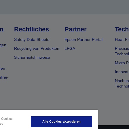
n
Rechtliches
Partner
Tech
Safety Data Sheets
Epson Partner Portal
Heat-Fr
gen
Recycling von Produkten
LPGA
Precisi
Technol
Sicherheitshinweise
Micro P
gen
Innovat
line-
Nachhal
Technol
n Cookies
Alle Cookies akzeptieren
 zu