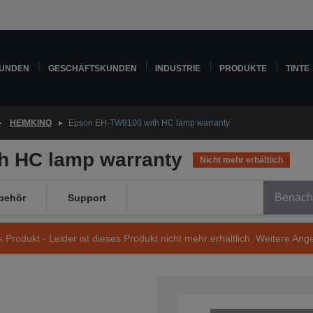
KUNDEN
GESCHÄFTSKUNDEN
INDUSTRIE
PRODUKTE
TINTE
HEIMKINO
Epson EH-TW9100 with HC lamp warranty
h HC lamp warranty
Nicht mehr erhältlich
Benachr
behör
Support
s Produkt - Leider ist dieses Produkt nicht mehr erhältlich. Weitere Ang
Artikelnummer: V11H528040LW