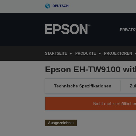
Skip
DEUTSCH
to
main
content
PRIVAT
STARTSEITE
PRODUKTE
PROJEKTOREN
Epson EH-TW9100 wit
Technische Spezifikationen
Zu
Nicht mehr erhältliche
Ausgezeichnet