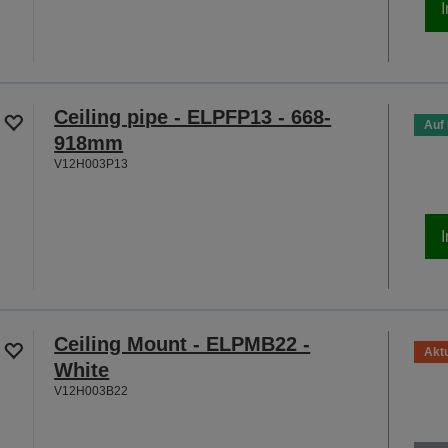
Ceiling pipe - ELPFP13 - 668-
Auf
918mm
V12H003P13
Ceiling Mount - ELPMB22 -
Aktu
White
V12H003B22