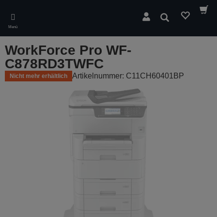
Skip
to
Suchen
main
Menü
content
WorkForce Pro WF-
C878RD3TWFC
Artikelnummer: C11CH60401BP
Nicht mehr erhältlich