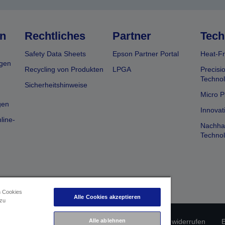
n
Rechtliches
Partner
Tech
Safety Data Sheets
Epson Partner Portal
Heat-Fr
gen
Recycling von Produkten
LPGA
Precisi
Technol
Sicherheitshinweise
Micro P
gen
Innovat
line-
Nachhal
Technol
n Cookies
Alle Cookies akzeptieren
 zu
erätekonformität
Datenschutzrichtlinie
Vertrag widerrufen
E
Alle ablehnen