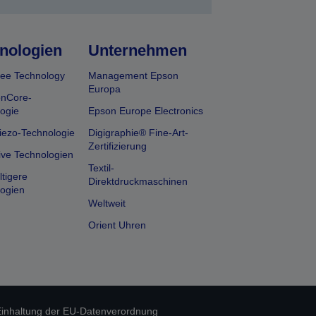
nologien
Unternehmen
ee Technology
Management Epson
Europa
onCore-
ogie
Epson Europe Electronics
iezo-Technologie
Digigraphie® Fine-Art-
Zertifizierung
ive Technologien
Textil-
tigere
Direktdruckmaschinen
ogien
Weltweit
Orient Uhren
inhaltung der EU-Datenverordnung