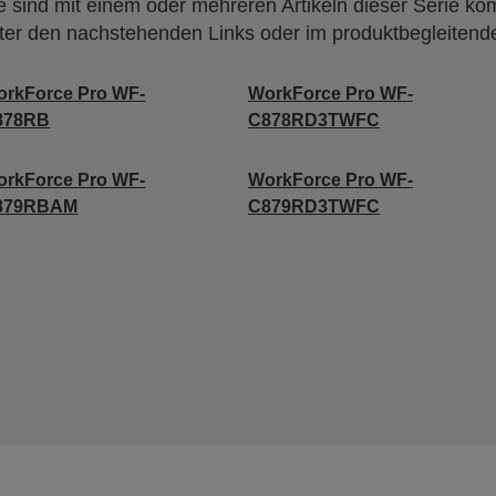
 sind mit einem oder mehreren Artikeln dieser Serie ko
nter den nachstehenden Links oder im produktbegleiten
rkForce Pro WF-
WorkForce Pro WF-
878RB
C878RD3TWFC
rkForce Pro WF-
WorkForce Pro WF-
879RBAM
C879RD3TWFC