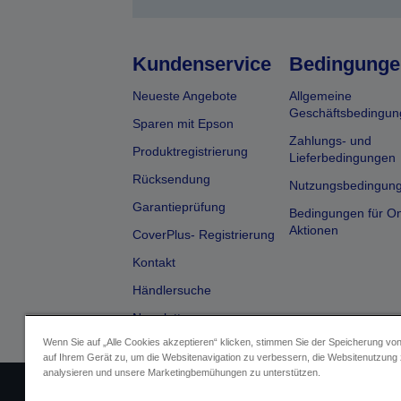
Kundenservice
Bedingunge
Neueste Angebote
Allgemeine
Geschäftsbedingun
Sparen mit Epson
Zahlungs- und
Produktregistrierung
Lieferbedingungen
Rücksendung
Nutzungsbedingun
Garantieprüfung
Bedingungen für On
Aktionen
CoverPlus- Registrierung
Kontakt
Händlersuche
Newsletter
Wenn Sie auf „Alle Cookies akzeptieren“ klicken, stimmen Sie der Speicherung vo
auf Ihrem Gerät zu, um die Websitenavigation zu verbessern, die Websitenutzung
analysieren und unsere Marketingbemühungen zu unterstützen.
Impressum
Identifizierung der G