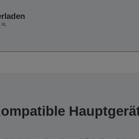
erladen
 XL
ompatible Hauptgerä