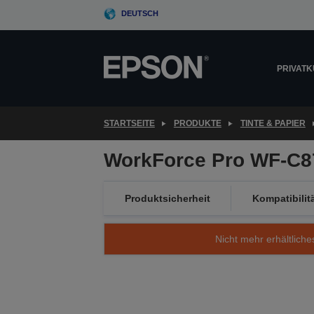
Skip
DEUTSCH
to
main
content
PRIVAT
STARTSEITE
PRODUKTE
TINTE & PAPIER
WorkForce Pro WF-C87
Produktsicherheit
Kompatibilit
Nicht mehr erhältliche