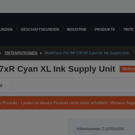
KUNDEN
GESCHÄFTSKUNDEN
INDUSTRIE
PRODUKTE
TINTE
TINTENPATRONEN
WorkForce Pro WF-C87xR Cyan XL Ink Supply Unit
xR Cyan XL Ink Supply Unit
Nicht m
ät
s Produkt - Leider ist dieses Produkt nicht mehr erhältlich. Weitere Ang
Artikelnummer: C13T05A200