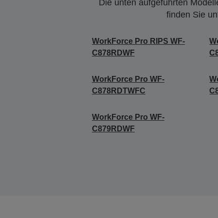
Die unten aufgeführten Modelle
finden Sie u
WorkForce Pro RIPS WF-
Wo
C878RDWF
C
WorkForce Pro WF-
Wo
C878RDTWFC
C
WorkForce Pro WF-
C879RDWF