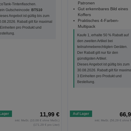
Patronen
coTank-Tintenflaschen.
Gut erkennbares Bild eines
ein Gutscheincode:
BTS10
Koffers
ieses Angebot ist gültig bis zum
Praktisches 4-Farben-
0.08.2026. Rabatt gilt für maximal
Multipack
 Einheiten pro Produkt und
estellung.
Kaufe 1, erhalte 50 % Rabatt auf
den zweiten Artikel bei
teilnahmeberechtigten Geräten.
Der Rabatt gilt nur für den
günstigsten Artikel.
Dieses Angebot ist gültig bis zum
30.08.2026. Rabatt gilt für maxima
3 Einheiten pro Produkt und
Bestellung.
11,99 €
66,9
Lager
Auf Lager
inkl. MwSt. (10,08 € ohne MwSt.)
inkl. MwSt. (56,29 € ohne 
(171,29 € pro Liter)