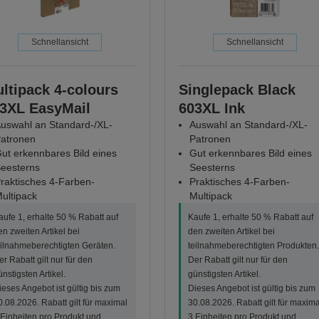
Schnellansicht
Schnellansicht
ltipack 4-colours
Singlepack Black
3XL EasyMail
603XL Ink
uswahl an Standard-/XL-
Auswahl an Standard-/XL-
atronen
Patronen
ut erkennbares Bild eines
Gut erkennbares Bild eines
eesterns
Seesterns
raktisches 4-Farben-
Praktisches 4-Farben-
ultipack
Multipack
aufe 1, erhalte 50 % Rabatt auf
Kaufe 1, erhalte 50 % Rabatt auf
en zweiten Artikel bei
den zweiten Artikel bei
eilnahmeberechtigten Geräten.
teilnahmeberechtigten Produkten.
er Rabatt gilt nur für den
Der Rabatt gilt nur für den
ünstigsten Artikel.
günstigsten Artikel.
ieses Angebot ist gültig bis zum
Dieses Angebot ist gültig bis zum
0.08.2026. Rabatt gilt für maximal
30.08.2026. Rabatt gilt für maxima
 Einheiten pro Produkt und
3 Einheiten pro Produkt und