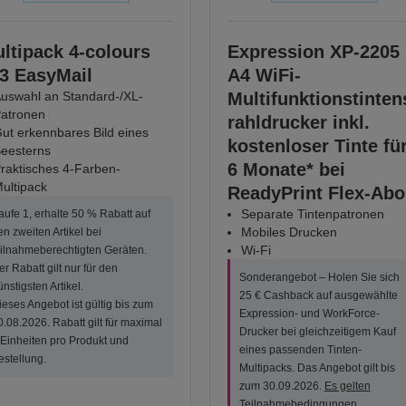
ltipack 4-colours
Expression XP-2205
3 EasyMail
A4 WiFi-
uswahl an Standard-/XL-
Multifunktionstinten
atronen
rahldrucker inkl.
ut erkennbares Bild eines
kostenloser Tinte fü
eesterns
6 Monate* bei
raktisches 4-Farben-
ultipack
ReadyPrint Flex-Abo
Separate Tintenpatronen
aufe 1, erhalte 50 % Rabatt auf
Mobiles Drucken
en zweiten Artikel bei
Wi-Fi
eilnahmeberechtigten Geräten.
er Rabatt gilt nur für den
Sonderangebot – Holen Sie sich
ünstigsten Artikel.
25 € Cashback auf ausgewählte
ieses Angebot ist gültig bis zum
Expression- und WorkForce-
0.08.2026. Rabatt gilt für maximal
Drucker bei gleichzeitigem Kauf
 Einheiten pro Produkt und
eines passenden Tinten-
estellung.
Multipacks. Das Angebot gilt bis
zum 30.09.2026.
Es gelten
Teilnahmebedingungen
.