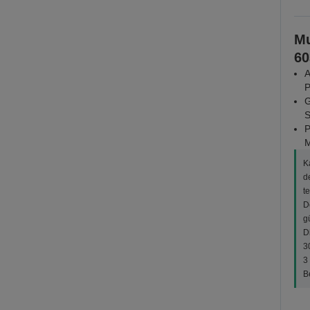
Mu
60
A
P
G
S
P
M
K
d
t
D
g
D
3
3
B