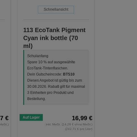
Schnellansicht
113 EcoTank Pigment
Cyan ink bottle (70
ml)
Schulanfang
Spare 10 % auf ausgewählte
EcoTank-Tintenflaschen.
Dein Gutscheincode:
BTS10
Dieses Angebot ist gültig bis zum
30.08.2026. Rabatt gilt für maximal
3 Einheiten pro Produkt und
Bestellung.
7 €
16,99 €
Auf Lager
MwSt.)
inkl. MwSt. (14,28 € ohne MwSt.)
(242,71 € pro Liter)