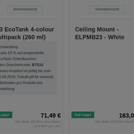
Schnellansicht
Schnellansicht
3 EcoTank 4-colour
Ceiling Mount -
ltipack (260 ml)
ELPMB23 - White
chulanfang
pare 10 % auf ausgewählte
coTank-Tintenflaschen.
ein Gutscheincode:
BTS10
ieses Angebot ist gültig bis zum
0.08.2026. Rabatt gilt für maximal
 Einheiten pro Produkt und
estellung.
71,49 €
163,0
Lager
Auf Lager
inkl. MwSt. (60,08 € ohne MwSt.)
inkl. MwSt. (137,03 € ohne 
(274,96 € pro Liter)