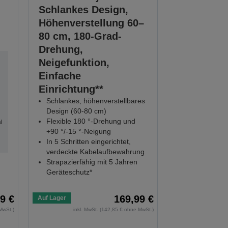
Schlankes Design,
Höhenverstellung 60–
80 cm, 180-Grad-
Drehung,
Neigefunktion,
Einfache
Einrichtung**
Schlankes, höhenverstellbares
Design (60-80 cm)
Flexible 180 °-Drehung und
l
+90 °/-15 °-Neigung
In 5 Schritten eingerichtet,
verdeckte Kabelaufbewahrung
Strapazierfähig mit 5 Jahren
Geräteschutz*
9 €
169,99 €
Auf Lager
MwSt.)
inkl. MwSt. (142,85 € ohne MwSt.)