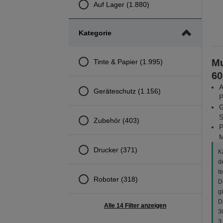
Auf Lager (1.880)
Kategorie
Mu
Tinte & Papier (1.995)
60
A
Geräteschutz (1.156)
P
G
S
Zubehör (403)
P
M
Drucker (371)
K
d
t
Roboter (318)
D
g
D
Alle 14 Filter anzeigen
3
3