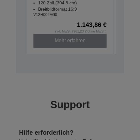
120 Zoll (304,8 cm)
100 Zol
Breitbildformat 16:9
Breitbil
V12H002AG0
V12H002A
1.143,86 €
Aktuell n
inkl. MwSt. (961,23 € ohne MwSt.)
Mehr erfahren
Support
Hilfe erforderlich?