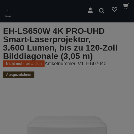
Skip
to
Suchen
main
Menü
content
EH-LS650W 4K PRO-UHD
Smart-Laserprojektor,
3.600 Lumen, bis zu 120-Zoll
Bilddiagonale (3,05 m)
Artikelnummer: V11HB07040
Nicht mehr erhältlich
Ausgezeichnet