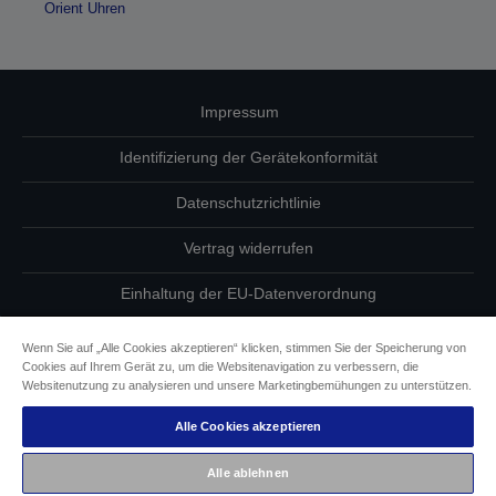
Orient Uhren
Impressum
Identifizierung der Gerätekonformität
Datenschutzrichtlinie
Vertrag widerrufen
Einhaltung der EU-Datenverordnung
Fragen zum Datenschutz
Wenn Sie auf „Alle Cookies akzeptieren“ klicken, stimmen Sie der Speicherung von
Cookies auf Ihrem Gerät zu, um die Websitenavigation zu verbessern, die
Informationen zu Cookies
Websitenutzung zu analysieren und unsere Marketingbemühungen zu unterstützen.
Alle Cookies akzeptieren
Epson Engagement für Barrierefreiheit
Alle ablehnen
Copyright © 2026 Seiko Epson