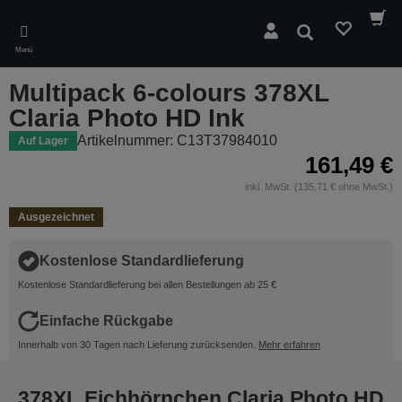
Skip
to
Suchen
main
Menü
content
Multipack 6-colours 378XL
Claria Photo HD Ink
Artikelnummer: C13T37984010
Auf Lager
161,49 €
inkl. MwSt. (135,71 € ohne MwSt.)
Ausgezeichnet
Kostenlose Standardlieferung
Kostenlose Standardlieferung bei allen Bestellungen ab 25 €
Einfache Rückgabe
Innerhalb von 30 Tagen nach Lieferung zurücksenden.
Mehr erfahren
378XL Eichhörnchen Claria Photo HD