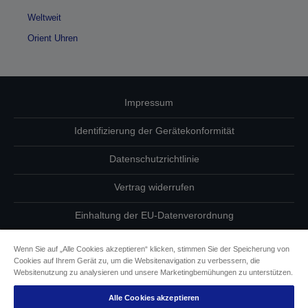
Weltweit
Orient Uhren
Impressum
Identifizierung der Gerätekonformität
Datenschutzrichtlinie
Vertrag widerrufen
Einhaltung der EU-Datenverordnung
Fragen zum Datenschutz
Wenn Sie auf „Alle Cookies akzeptieren“ klicken, stimmen Sie der Speicherung von
Cookies auf Ihrem Gerät zu, um die Websitenavigation zu verbessern, die
Informationen zu Cookies
Websitenutzung zu analysieren und unsere Marketingbemühungen zu unterstützen.
Alle Cookies akzeptieren
Epson Engagement für Barrierefreiheit