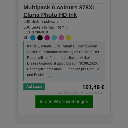
Multipack 6-colours 378XL
Sin
Claria Photo HD Ink
Clar
500 Seiten schwarz
830 S
C13T3
830 Seiten farbig
59,7 ml
XL
C13T37984010
XL
Kauf
Kaufe 1, erhalte 50 % Rabatt auf den zweiten
Arti
Artikel bei teilnahmeberechtigten Geräten. Der
Der R
Rabatt gilt nur für den günstigsten Artikel.
Dies
Dieses Angebot ist gültig bis zum 30.08.2026.
Rabat
Rabatt gilt für maximal 3 Einheiten pro Produkt
und 
und Bestellung.
161,49 €
Auf Lager
Auf 
inkl. MwSt. (135,71 € ohne MwSt.)
In den Warenkorb legen