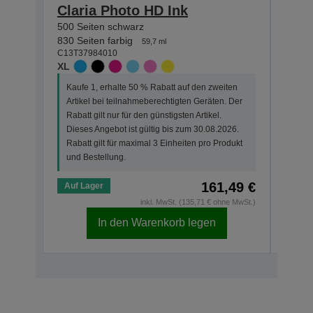
Claria Photo HD Ink
Clar
500 Seiten schwarz
830 S
C13T3
830 Seiten farbig
59,7 ml
XL
C13T37984010
XL
Kauf
Kaufe 1, erhalte 50 % Rabatt auf den zweiten
Arti
Artikel bei teilnahmeberechtigten Geräten. Der
Der R
Rabatt gilt nur für den günstigsten Artikel.
Dies
Dieses Angebot ist gültig bis zum 30.08.2026.
Rabat
Rabatt gilt für maximal 3 Einheiten pro Produkt
und 
und Bestellung.
161,49 €
Auf Lager
Auf 
inkl. MwSt. (135,71 € ohne MwSt.)
In den Warenkorb legen