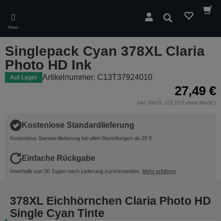
Skip
to
Suchen
main
Menü
content
Singlepack Cyan 378XL Claria
Photo HD Ink
Artikelnummer: C13T37924010
Auf Lager
27,49 €
inkl. MwSt. (23,10 € ohne MwSt.)
Kostenlose Standardlieferung
Kostenlose Standardlieferung bei allen Bestellungen ab 25 €
Einfache Rückgabe
Innerhalb von 30 Tagen nach Lieferung zurücksenden.
Mehr erfahren
378XL Eichhörnchen Claria Photo HD
Single Cyan Tinte