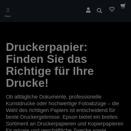
Skip
to
Suchen
main
Menü
content
Druckerpapier:
Finden Sie das
Richtige für Ihre
Drucke!
Ob alltägliche Dokumente, professionelle
Kunstdrucke oder hochwertige Fotoabzüge – die
Wahl des richtigen Papiers ist entscheidend für
beste Druckergebnisse. Epson bietet ein breites
Sortiment an Druckerpapieren und Kopierpapieren
für private und geschäftliche Zwecke sowie