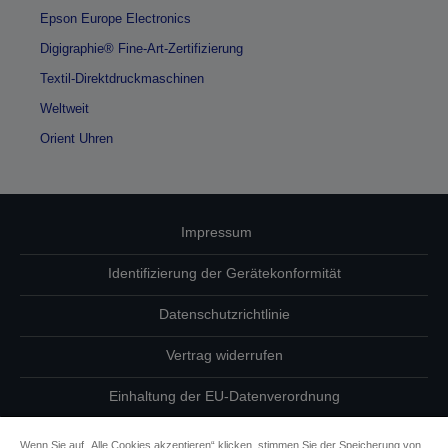
Epson Europe Electronics
Digigraphie® Fine-Art-Zertifizierung
Textil-Direktdruckmaschinen
Weltweit
Orient Uhren
Impressum
Identifizierung der Gerätekonformität
Datenschutzrichtlinie
Vertrag widerrufen
Einhaltung der EU-Datenverordnung
Fragen zum Datenschutz
Wenn Sie auf „Alle Cookies akzeptieren“ klicken, stimmen Sie der Speicherung von