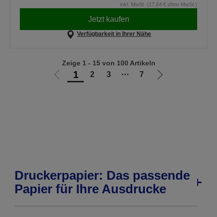
inkl. MwSt. (17,64 € ohne MwSt.)
Jetzt kaufen
Verfügbarkeit in Ihrer Nähe
Zeige 1 - 15 von 100 Artikeln
1
2
3
⋯
7
Zur
Zur
vorherigen
nächsten
Seite
Seite
Druckerpapier: Das passende
Papier für Ihre Ausdrucke