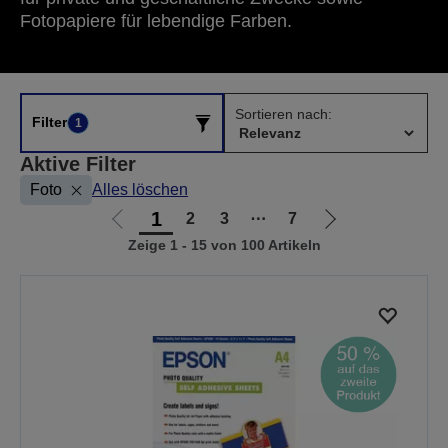
Fotopapiere für lebendige Farben.
Sortieren nach:
Filter
1
Aktive Filter
Foto
Alles löschen
1
2
3
⋯
7
Zur
Zur
Zeige 1 - 15 von 100 Artikeln
vorherigen
nächsten
Seite
Seite