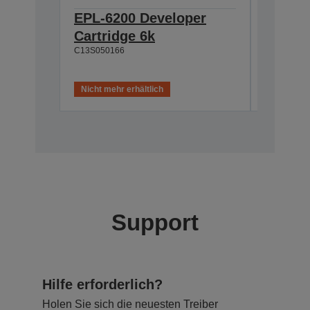
EPL-6200 Developer
EPL-N
Cartridge 6k
Photoc
C13S050166
20k
C13S0510
Nicht mehr erhältlich
Nicht meh
Support
Hilfe erforderlich?
Holen Sie sich die neuesten Treiber