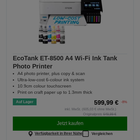
EcoTank ET-8500 A4 Wi-Fi Ink Tank
Photo Printer
A4 photo printer, plus copy & scan
Ultra-low-cost 6-colour ink system
10.9cm colour touchscreen
Print on craft paper up to 1.3mm thick
599,99 €
Auf Lager
-8%
inkl. MwSt. (605,03 € ohne MwSt.)
Originalpreis
649,99 €
Jetzt kaufen
Verfügbarkeit in Ihrer Nähe
Vergleichen