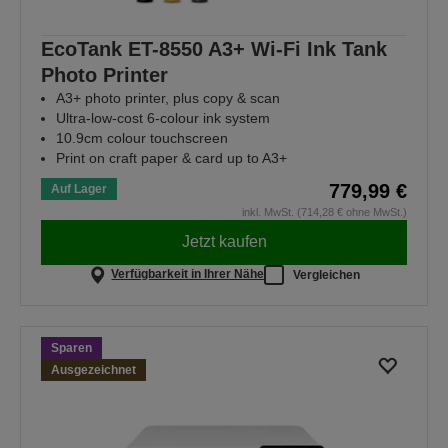
EcoTank ET-8550 A3+ Wi-Fi Ink Tank
Photo Printer
A3+ photo printer, plus copy & scan
Ultra-low-cost 6-colour ink system
10.9cm colour touchscreen
Print on craft paper & card up to A3+
779,99 €
Auf Lager
inkl. MwSt. (714,28 € ohne MwSt.)
Jetzt kaufen
Verfügbarkeit in Ihrer Nähe
Vergleichen
Sparen
Ausgezeichnet