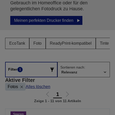
Gebrauch im Homeoffice oder für den
gelegentlichen Fotodruck zu Hause.
Meinen perfekten Drucker finden
EcoTank
Foto
ReadyPrint-kompatibel
Tinte un
Sortieren nach:
Filter
1
Aktive Filter
Fotos
Alles löschen
1
Zur
Zur
Zeige 1 - 11 von 11 Artikeln
vorherigen
nächsten
Seite
Seite
Sparen