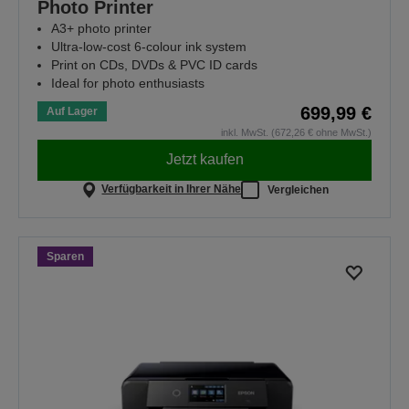
Photo Printer
A3+ photo printer
Ultra-low-cost 6-colour ink system
Print on CDs, DVDs & PVC ID cards
Ideal for photo enthusiasts
699,99 €
Auf Lager
inkl. MwSt. (672,26 € ohne MwSt.)
Jetzt kaufen
Verfügbarkeit in Ihrer Nähe
Vergleichen
Sparen