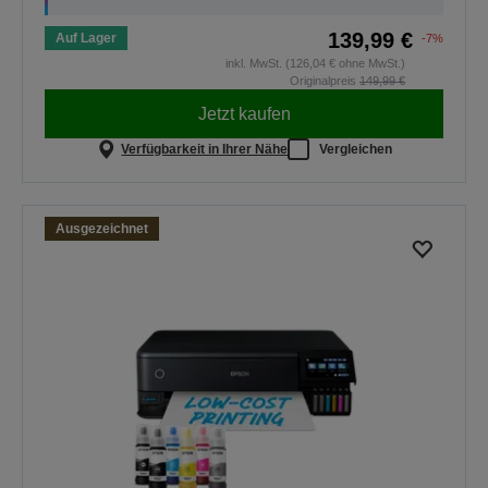
139,99 €
Auf Lager
-7%
inkl. MwSt. (126,04 € ohne MwSt.)
Originalpreis
149,99 €
Jetzt kaufen
Verfügbarkeit in Ihrer Nähe
Vergleichen
Ausgezeichnet