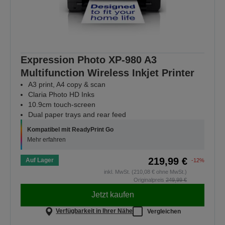
Expression Photo XP-980 A3
Multifunction Wireless Inkjet Printer
A3 print, A4 copy & scan
Claria Photo HD Inks
10.9cm touch-screen
Dual paper trays and rear feed
Kompatibel mit ReadyPrint Go
Mehr erfahren
219,99 €
Auf Lager
-12%
inkl. MwSt. (210,08 € ohne MwSt.)
Originalpreis
249,99 €
Jetzt kaufen
Verfügbarkeit in Ihrer Nähe
Vergleichen