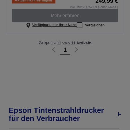
249,99 €
Aktuell nicht verfügbar
inkl. MwSt. (252,09 € ohne MwSt.)
Mehr erfahren
Verfügbarkeit in Ihrer Nähe
Vergleichen
Zeige 1 - 11 von 11 Artikeln
1
Zur
Zur
vorherigen
nächsten
Seite
Seite
Epson Tintenstrahldrucker
für den Verbraucher