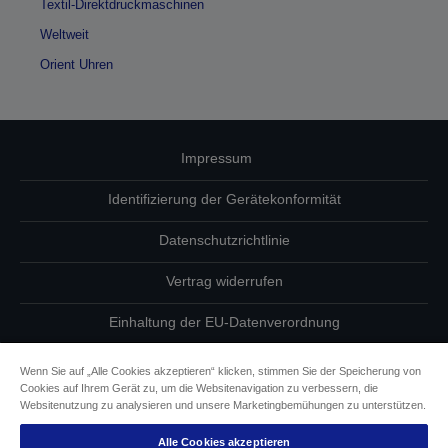
Textil-Direktdruckmaschinen
Weltweit
Orient Uhren
Impressum
Identifizierung der Gerätekonformität
Datenschutzrichtlinie
Vertrag widerrufen
Einhaltung der EU-Datenverordnung
Fragen zum Datenschutz
Wenn Sie auf „Alle Cookies akzeptieren“ klicken, stimmen Sie der Speicherung von
Cookies auf Ihrem Gerät zu, um die Websitenavigation zu verbessern, die
Informationen zu Cookies
Websitenutzung zu analysieren und unsere Marketingbemühungen zu unterstützen.
Alle Cookies akzeptieren
Epson Engagement für Barrierefreiheit