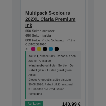
Multipack 5-colours
Multip
202XL Claria Premium
Claria
Ink
EasyMa
550 Seiten schwarz
250 Seite
650 Seiten farbig
300 Seiten
800 Fotos Photo Schwarz
400 Fotos
47,2 ml
C13T02G74010
C13T02E7
XL
STANDA
Kaufe 1, erhalte 50 % Rabatt auf den
Kaufe 1, 
zweiten Artikel bei
zweiten Ar
teilnahmeberechtigten Geräten. Der
teilnahme
Rabatt gilt nur für den günstigsten
Rabatt gi
Artikel.
Artikel.
Dieses Angebot ist gültig bis zum
Dieses An
30.08.2026. Rabatt gilt für maximal
30.08.202
3 Einheiten pro Produkt und
3 Einheit
Bestellung.
Bestellun
140,99 €
Auf Lager
Auf Lage