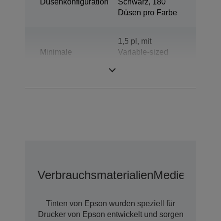
Düsenkonfiguration
Schwarz, 180
Düsen pro Farbe
1,5 pl, mit
Minimale
Variable-sized
Tröpfchengröße
Droplet-
Technologie
Verbrauchsmaterialien
Medien
Erwei
Tinten von Epson wurden speziell für
Drucker von Epson entwickelt und sorgen