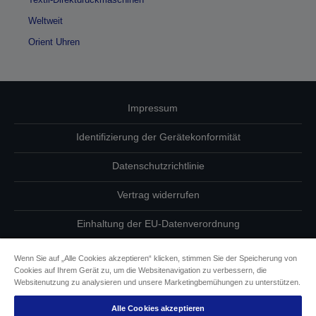
Weltweit
Orient Uhren
Impressum
Identifizierung der Gerätekonformität
Datenschutzrichtlinie
Vertrag widerrufen
Einhaltung der EU-Datenverordnung
Fragen zum Datenschutz
Wenn Sie auf „Alle Cookies akzeptieren“ klicken, stimmen Sie der Speicherung von
Cookies auf Ihrem Gerät zu, um die Websitenavigation zu verbessern, die
Informationen zu Cookies
Websitenutzung zu analysieren und unsere Marketingbemühungen zu unterstützen.
Alle Cookies akzeptieren
Epson Engagement für Barrierefreiheit