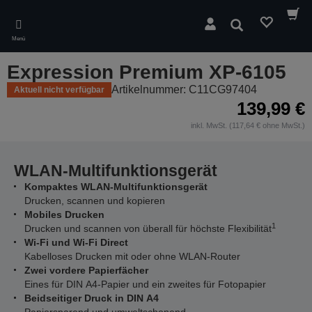
Skip
to
Suchen
main
Menü
content
Expression Premium XP-6105
Artikelnummer: C11CG97404
Aktuell nicht verfügbar
139,99 €
inkl. MwSt. (117,64 € ohne MwSt.)
WLAN-Multifunktionsgerät
Kompaktes WLAN-Multifunktionsgerät
Drucken, scannen und kopieren
Mobiles Drucken
1
Drucken und scannen von überall für höchste Flexibilität
Wi-Fi und Wi-Fi Direct
Kabelloses Drucken mit oder ohne WLAN-Router
Zwei vordere Papierfächer
Eines für DIN A4-Papier und ein zweites für Fotopapier
Beidseitiger Druck in DIN A4