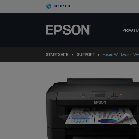
Skip
DEUTSCH
to
main
content
PRIVAT
STARTSEITE
SUPPORT
Epson WorkForce W