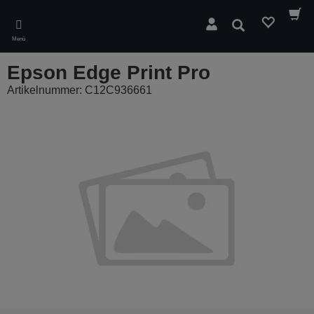
Skip
to
Suchen
main
Menü
content
Epson Edge Print Pro
Artikelnummer: C12C936661