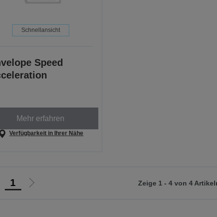
Schnellansicht
velope Speed
celeration
Mehr erfahren
Verfügbarkeit in Ihrer Nähe
1
Zeige 1 - 4 von 4 Artikel
ur
Zur
orherigen
nächsten
eite
Seite