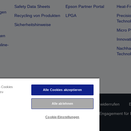
Safety Data Sheets
Epson Partner Portal
Heat-Fr
gen
Recycling von Produkten
LPGA
Precisi
Technol
Sicherheitshinweise
Micro P
gen
Innovat
line-
Nachhal
Technol
n Cookies
Alle Cookies akzeptieren
 zu
Alle ablehnen
erätekonformität
Datenschutzrichtlinie
Vertrag widerrufen
E
atenschutz
Informationen zu Cookies
Epson Engagement für Ba
Cookie-Einstellungen
Copyright © 2026 Seiko Epson