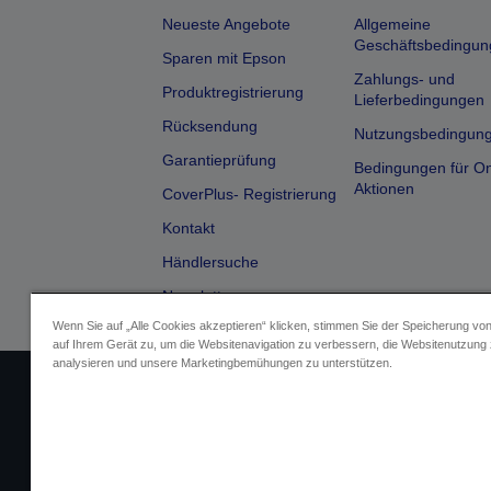
Neueste Angebote
Allgemeine
Geschäftsbedingun
Sparen mit Epson
Zahlungs- und
Produktregistrierung
Lieferbedingungen
Rücksendung
Nutzungsbedingun
Garantieprüfung
Bedingungen für On
Aktionen
CoverPlus- Registrierung
Kontakt
Händlersuche
Newsletter
Wenn Sie auf „Alle Cookies akzeptieren“ klicken, stimmen Sie der Speicherung vo
auf Ihrem Gerät zu, um die Websitenavigation zu verbessern, die Websitenutzung
analysieren und unsere Marketingbemühungen zu unterstützen.
Impressum
Identifizierung der G
Fragen zum D