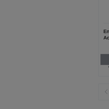
En
Ac
Z
v
S