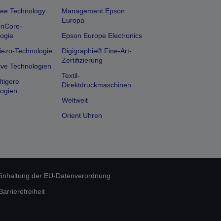
ee Technology
Management Epson
Europa
onCore-
ogie
Epson Europe Electronics
iezo-Technologie
Digigraphie® Fine-Art-
Zertifizierung
ive Technologien
Textil-
tigere
Direktdruckmaschinen
ogien
Weltweit
Orient Uhren
inhaltung der EU-Datenverordnung
rrierefreiheit