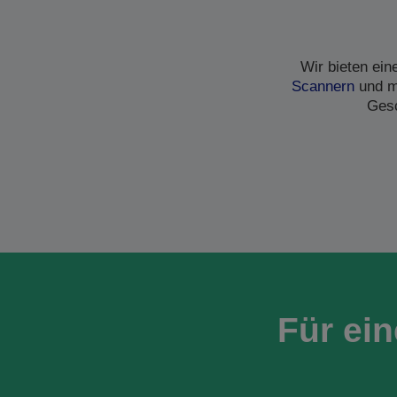
Wir bieten ei
Scannern
und me
Gesc
Für ei