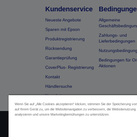
Kundenservice
Bedingunge
Neueste Angebote
Allgemeine
Geschäftsbedingun
Sparen mit Epson
Zahlungs- und
Produktregistrierung
Lieferbedingungen
Rücksendung
Nutzungsbedingun
Garantieprüfung
Bedingungen für On
Aktionen
CoverPlus- Registrierung
Kontakt
Händlersuche
Newsletter
Wenn Sie auf „Alle Cookies akzeptieren“ klicken, stimmen Sie der Speicherung vo
auf Ihrem Gerät zu, um die Websitenavigation zu verbessern, die Websitenutzung
analysieren und unsere Marketingbemühungen zu unterstützen.
Impressum
Identifizierung der G
Fragen zum D