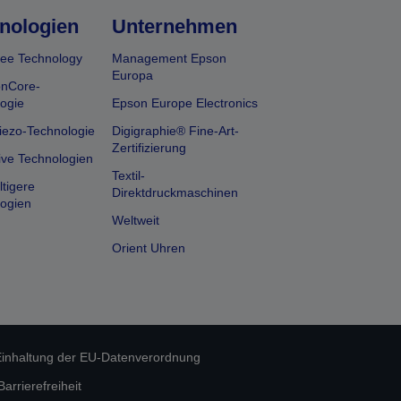
nologien
Unternehmen
ee Technology
Management Epson
Europa
onCore-
ogie
Epson Europe Electronics
iezo-Technologie
Digigraphie® Fine-Art-
Zertifizierung
ive Technologien
Textil-
tigere
Direktdruckmaschinen
ogien
Weltweit
Orient Uhren
inhaltung der EU-Datenverordnung
rrierefreiheit