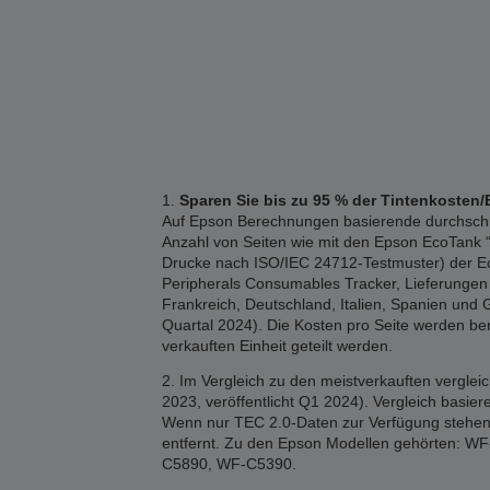
1.
Sparen Sie bis zu 95 % der Tintenkosten/
Auf Epson Berechnungen basierende durchschnitt
Anzahl von Seiten wie mit den Epson EcoTank “1
Drucke nach ISO/IEC 24712-Testmuster) der Eco
Peripherals Consumables Tracker, Lieferungen 2
Frankreich, Deutschland, Italien, Spanien und 
Quartal 2024). Die Kosten pro Seite werden b
verkauften Einheit geteilt werden.
2. Im Vergleich zu den meistverkauften vergle
2023, veröffentlicht Q1 2024). Vergleich basi
Wenn nur TEC 2.0-Daten zur Verfügung stehen,
entfernt. Zu den Epson Modellen gehörten
C5890, WF-C5390.