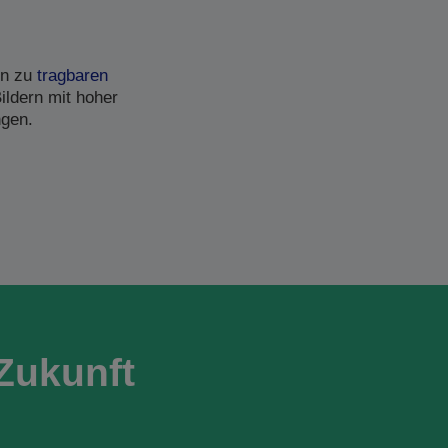
in zu
tragbaren
ildern mit hoher
ngen.
Zukunft