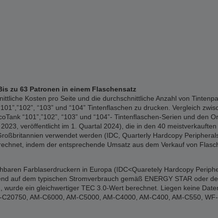
Bis zu 63 Patronen in einem Flaschensatz
liche Kosten pro Seite und die durchschnittliche Anzahl von Tintenpa
01”,”102”, “103” und “104” Tintenflaschen zu drucken. Vergleich zwisc
Tank “101”,”102”, “103” und “104”- Tintenflaschen-Serien und den Or
023, veröffentlicht im 1. Quartal 2024), die in den 40 meistverkauften 
Großbritannien verwendet werden (IDC, Quarterly Hardcopy Peripherals 
erechnet, indem der entsprechende Umsatz aus dem Verkauf von Flasch
ichbaren Farblaserdruckern in Europa (IDC<Quaretely Hardcopy Periphe
erend auf dem typischen Stromverbrauch gemäß ENERGY STAR oder den of
 wurde ein gleichwertiger TEC 3.0-Wert berechnet. Liegen keine Date
: WF-C20750, AM-C6000, AM-C5000, AM-C4000, AM-C400, AM-C550, W