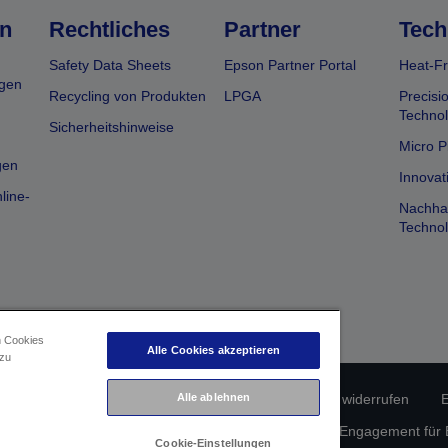
n
Rechtliches
Partner
Tech
Safety Data Sheets
Epson Partner Portal
Heat-Fr
gen
Recycling von Produkten
LPGA
Precisi
Technol
Sicherheitshinweise
Micro P
gen
Innovat
line-
Nachhal
Technol
n Cookies
Alle Cookies akzeptieren
 zu
erätekonformität
Datenschutzrichtlinie
Alle ablehnen
Vertrag widerrufen
E
atenschutz
Informationen zu Cookies
Epson Engagement für Ba
Cookie-Einstellungen