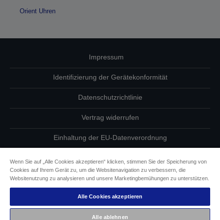
Orient Uhren
Impressum
Identifizierung der Gerätekonformität
Datenschutzrichtlinie
Vertrag widerrufen
Einhaltung der EU-Datenverordnung
Fragen zum Datenschutz
Wenn Sie auf „Alle Cookies akzeptieren“ klicken, stimmen Sie der Speicherung von
Cookies auf Ihrem Gerät zu, um die Websitenavigation zu verbessern, die
Informationen zu Cookies
Websitenutzung zu analysieren und unsere Marketingbemühungen zu unterstützen.
Alle Cookies akzeptieren
Epson Engagement für Barrierefreiheit
Alle ablehnen