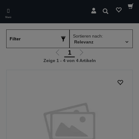
Skip
to
Suchen
main
Menü
content
Sortieren nach:
Filter
1
Zur
Zur
Zeige 1 - 4 von 4 Artikeln
vorherigen
nächsten
Seite
Seite